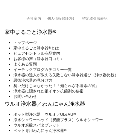
会社案内
個人情報保護方針
特定取引法表記
家中まるごと浄水器®
トップページ
家中まるごと浄水器®とは
ピュアセントラル商品案内
お客様の声（浄水器口コミ）
よくある質問
イーテックブログカテゴリー一覧
浄水器の達人が教える失敗しない浄水器選び（浄水器比較）
悪徳浄水器の見分け方
臭いだけじゃなかった！「知られざる塩素の害」
浄水器に隠された銀イオン抗菌剤の秘密
お問い合わせ
ウルオ浄水器／わんにゃん浄水器
ポット型浄水器 ウルオ／ULeAU®
浄水シャワーヘッド（炭酸プラス）ウルオシャワー
ウルオ炭酸スパタブレット
ペット専用わんにゃん浄水器®