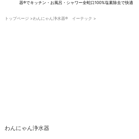
器®でキッチン・お風呂・シャワー全蛇口100%塩素除去で快適
トップページ
>
わんにゃん浄水器® イーテック
>
わんにゃん浄水器