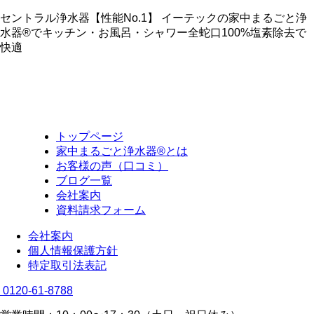
セントラル浄水器【性能No.1】 イーテックの家中まるごと浄
水器®でキッチン・お風呂・シャワー全蛇口100%塩素除去で
快適
トップページ
家中まるごと浄水器®とは
お客様の声（口コミ）
ブログ一覧
会社案内
資料請求フォーム
会社案内
個人情報保護方針
特定取引法表記
0120-61-8788