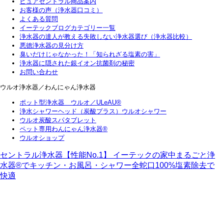
ピュアセントラル商品案内
お客様の声（浄水器口コミ）
よくある質問
イーテックブログカテゴリー一覧
浄水器の達人が教える失敗しない浄水器選び（浄水器比較）
悪徳浄水器の見分け方
臭いだけじゃなかった！「知られざる塩素の害」
浄水器に隠された銀イオン抗菌剤の秘密
お問い合わせ
ウルオ浄水器／わんにゃん浄水器
ポット型浄水器 ウルオ／ULeAU®
浄水シャワーヘッド（炭酸プラス）ウルオシャワー
ウルオ炭酸スパタブレット
ペット専用わんにゃん浄水器®
ウルオショップ
セントラル浄水器【性能No.1】 イーテックの家中まるごと浄
水器®でキッチン・お風呂・シャワー全蛇口100%塩素除去で
快適