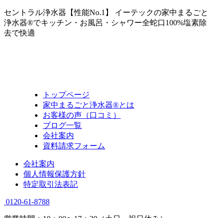
セントラル浄水器【性能No.1】 イーテックの家中まるごと
浄水器®でキッチン・お風呂・シャワー全蛇口100%塩素除
去で快適
トップページ
家中まるごと浄水器®とは
お客様の声（口コミ）
ブログ一覧
会社案内
資料請求フォーム
会社案内
個人情報保護方針
特定取引法表記
0120-61-8788