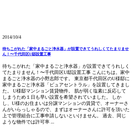
2014/10/4
待ちこがれた「家中まるごと浄水器」が設置できてうれしくてたまりませ
ん！〜千代田区U邸設置工事
待ちこがれた「家中まるごと浄水器」が設置できてうれしく
てたまりません！〜千代田区U邸設置工事 こんにちは。家中
まるごと浄水器の小野志郎です。 東京都千代田区のU様邸に
家中まるごと浄水器「ピュアセントラル」を設置してきまし
た。 U様邸マンション賃貸物件。 肌が弱く塩素に反応して
しまうため１日も早い設置を希望されていました。 しか
し、U様のお住まいは分譲マンションの賃貸で、オーナーさ
んがいらっしゃるので、まずはオーナーさんに許可を頂いた
上で管理組合に工事申請しないといけません。 過去、同じ
ような物件では許可率 ...