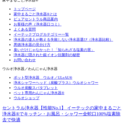
家中まるごと浄水器®
トップページ
家中まるごと浄水器®とは
ピュアセントラル商品案内
お客様の声（浄水器口コミ）
よくある質問
イーテックブログカテゴリー一覧
浄水器の達人が教える失敗しない浄水器選び（浄水器比較）
悪徳浄水器の見分け方
臭いだけじゃなかった！「知られざる塩素の害」
浄水器に隠された銀イオン抗菌剤の秘密
お問い合わせ
ウルオ浄水器／わんにゃん浄水器
ポット型浄水器 ウルオ／ULeAU®
浄水シャワーヘッド（炭酸プラス）ウルオシャワー
ウルオ炭酸スパタブレット
ペット専用わんにゃん浄水器®
ウルオショップ
セントラル浄水器【性能No.1】 イーテックの家中まるごと
浄水器®でキッチン・お風呂・シャワー全蛇口100%塩素除
去で快適