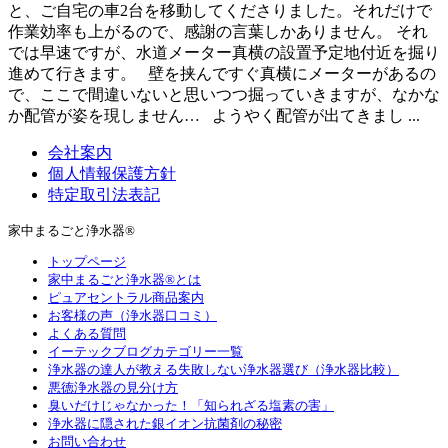
と、ご自宅の車2台を移動してくださりました。それだけで
作業効率も上がるので、感謝の言葉しかありません。 それ
では早速ですが、水道メーター真横の設置予定地付近を掘り
進めて行きます。 壁を挟んですぐ真横にメーターがあるの
で、ここで間違いないと思いつつ掘っていきますが、なかな
か配管が姿を現しません… ようやく配管が出てきまし ...
会社案内
個人情報保護方針
特定取引法表記
家中まるごと浄水器®
トップページ
家中まるごと浄水器®とは
ピュアセントラル商品案内
お客様の声（浄水器口コミ）
よくある質問
イーテックブログカテゴリー一覧
浄水器の達人が教える失敗しない浄水器選び（浄水器比較）
悪徳浄水器の見分け方
臭いだけじゃなかった！「知られざる塩素の害」
浄水器に隠された銀イオン抗菌剤の秘密
お問い合わせ