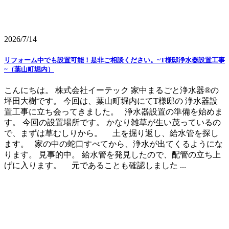
2026/7/14
リフォーム中でも設置可能！是非ご相談ください。~T様邸浄水器設置工事
~（葉山町堀内）
こんにちは。 株式会社イーテック 家中まるごと浄水器®の
坪田大樹です。 今回は、葉山町堀内にてT様邸の 浄水器設
置工事に立ち会ってきました。 浄水器設置の準備を始めま
す。 今回の設置場所です。 かなり雑草が生い茂っているの
で、まずは草むしりから。 土を掘り返し、給水管を探し
ます。 家の中の蛇口すべてから、浄水が出てくるようにな
ります。 見事的中。 給水管を発見したので、配管の立ち上
げに入ります。 元であることも確認しました ...