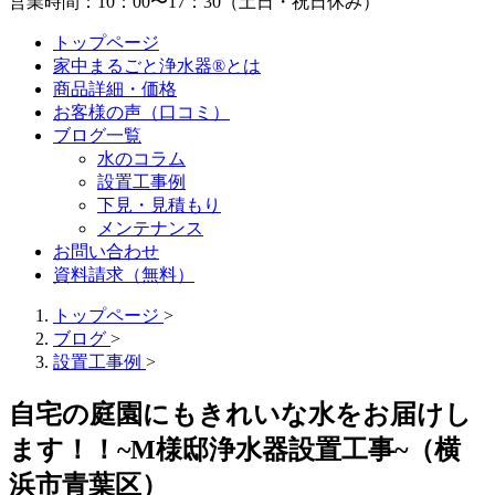
営業時間：10：00〜17：30（土日・祝日休み）
トップページ
家中まるごと浄水器®とは
商品詳細・価格
お客様の声（口コミ）
ブログ一覧
水のコラム
設置工事例
下見・見積もり
メンテナンス
お問い合わせ
資料請求（無料）
トップページ
>
ブログ
>
設置工事例
>
自宅の庭園にもきれいな水をお届けし
ます！！~M様邸浄水器設置工事~（横
浜市青葉区）