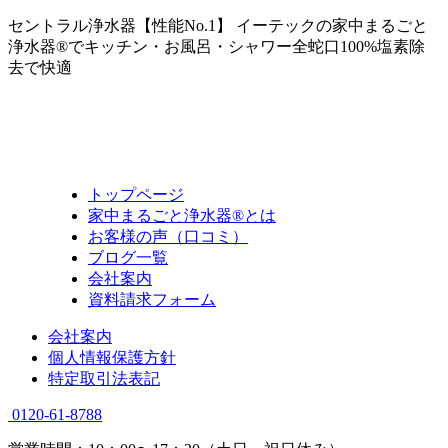
セントラル浄水器【性能No.1】 イーテックの家中まるごと
浄水器®でキッチン・お風呂・シャワー全蛇口100%塩素除
去で快適
トップページ
家中まるごと浄水器®とは
お客様の声（口コミ）
ブログ一覧
会社案内
資料請求フォーム
会社案内
個人情報保護方針
特定取引法表記
0120-61-8788