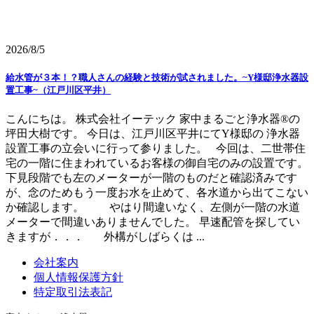
2026/8/5
給水管が３本！？職人さんの経験と技術が試されました。~Y様邸浄水器設
置工事~（江戸川区平井）
こんにちは。 株式会社イーテック 家中まるごと浄水器®の
坪田大樹です。 今日は、江戸川区平井にてY様邸の 浄水器
設置工事の立会いに行って参りました。 今回は、二世帯住
宅の一階に住まわれているお客様の御自宅のみの設置です。
下見段階でも左のメーターが一階のものだと確認済みです
が、念のためもう一度お水を止めて、各水道から出てこない
か確認します。 やはり間違いなく、左側が一階の水道
メーターで間違いありませんでした。 早速配管を探してい
きますが．．． 外構がしばらくは ...
会社案内
個人情報保護方針
特定取引法表記