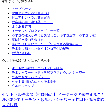
家中まるごと浄水器®
トップページ
家中まるごと浄水器®とは
ピュアセントラル商品案内
お客様の声（浄水器口コミ）
よくある質問
イーテックブログカテゴリー一覧
浄水器の達人が教える失敗しない浄水器選び（浄水器比較）
悪徳浄水器の見分け方
臭いだけじゃなかった！「知られざる塩素の害」
浄水器に隠された銀イオン抗菌剤の秘密
お問い合わせ
ウルオ浄水器／わんにゃん浄水器
ポット型浄水器 ウルオ／ULeAU®
浄水シャワーヘッド（炭酸プラス）ウルオシャワー
ウルオ炭酸スパタブレット
ペット専用わんにゃん浄水器®
ウルオショップ
セントラル浄水器【性能No.1】 イーテックの家中まるごと
浄水器®でキッチン・お風呂・シャワー全蛇口100%塩素除
去で快適