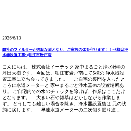
2026/6/13
弊社のフィルターが強靭な盾となり、ご家族の体を守ります！！~S様邸浄
水器設置工事~(狛江市岩戸南)
こんにちは。 株式会社イーテック 家中まるごと浄水器®の
坪田大樹です。 今回は、狛江市岩戸南にてS様の 浄水器設
置工事に立ち会ってきました。 ご自宅の裏門を入ったと
ころに水道メーターと 家中まるごと浄水器®の設置場所あ
り。 ご自宅内での水のチェックを除けば、作業はここだけ
となります。 大きい石や雑草はどかしながら作業しま
す。 どうしても難しい場合を除き、浄水器設置後は 元の状
態に戻します。 早速水道メーターの二次側を掘り進 ...