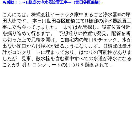
も感動！！～H様邸の浄水器設置工事～（世田谷区船橋）
こんにちは。株式会社イーテック家中まるごと浄水器®の坪
田大樹です。 本日は世田谷区船橋にてH様邸の浄水器設置工
事に立ち会ってきました。 まずは配管探し。設置位置付近
を掘り進めて行きます。 予想通りの位置で発見。配管を断
ち切った上で元栓を開け、ご自宅内の蛇口をチェック。水が
出ない蛇口からは浄水が出るようになります。 H様邸は量水
計がコンクリートに埋まっており、はつりの可能性がありま
したが、見事、散水栓を含む家中すべての水道が浄水になる
ことが判明！ コンクリートのはつりを懸念されて ...