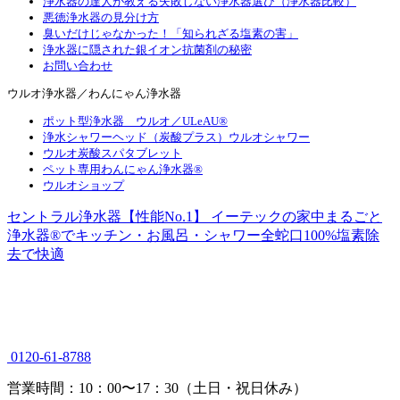
浄水器の達人が教える失敗しない浄水器選び（浄水器比較）
悪徳浄水器の見分け方
臭いだけじゃなかった！「知られざる塩素の害」
浄水器に隠された銀イオン抗菌剤の秘密
お問い合わせ
ウルオ浄水器／わんにゃん浄水器
ポット型浄水器 ウルオ／ULeAU®
浄水シャワーヘッド（炭酸プラス）ウルオシャワー
ウルオ炭酸スパタブレット
ペット専用わんにゃん浄水器®
ウルオショップ
セントラル浄水器【性能No.1】 イーテックの家中まるごと
浄水器®でキッチン・お風呂・シャワー全蛇口100%塩素除
去で快適
0120-61-8788
営業時間：10：00〜17：30（土日・祝日休み）