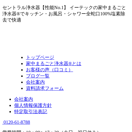
セントラル浄水器【性能No.1】 イーテックの家中まるごと
浄水器®でキッチン・お風呂・シャワー全蛇口100%塩素除
去で快適
トップページ
家中まるごと浄水器®とは
お客様の声（口コミ）
ブログ一覧
会社案内
資料請求フォーム
会社案内
個人情報保護方針
特定取引法表記
0120-61-8788