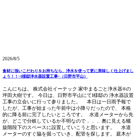
2026/8/5
食材に強いこだわりをお持ちなら、浄水を使って更に美味しく仕上げまし
ょう！！~I様邸浄水器設置工事~（日野市平山）
こんにちは。 株式会社イーテック 家中まるごと浄水器®の
坪田大樹です。 今日は、日野市平山にてI様邸の 浄水器設置
工事の立会いに行って参りました。 本日は一日雨予報で
したが、工事が始まった午前中は小降りだったので、 本格
的に降る前に完了したいところです。 水道メーターから先
が、どこで分岐しているか不明なので．．． 奧に見える螺
旋階段下のスペースに設置していこうと思います。 水道
メーターのすぐ脇を掘っていき、配管を探します。 庭木が