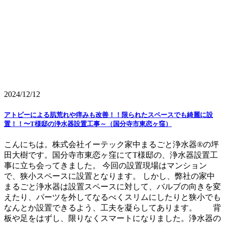
2024/12/12
アトピーによる肌荒れや痒みも改善！！限られたスペースでも綺麗に設
置！！〜T様邸の浄水器設置工事～（国分寺市東恋ヶ窪）
こんにちは。株式会社イーテック家中まるごと浄水器®の坪
田大樹です。国分寺市東恋ヶ窪にてT様邸の、浄水器設置工
事に立ち会ってきました。 今回の設置現場はマンション
で、狭小スペースに設置となります。 しかし、弊社の家中
まるごと浄水器は設置スペースに対して、バルブの向きを変
えたり、パーツを外してなるべくスリムにしたりと狭小でも
なんとか設置できるよう、工夫を凝らしてあります。 背
板や足をはずし、限りなくスマートになりました。浄水器の