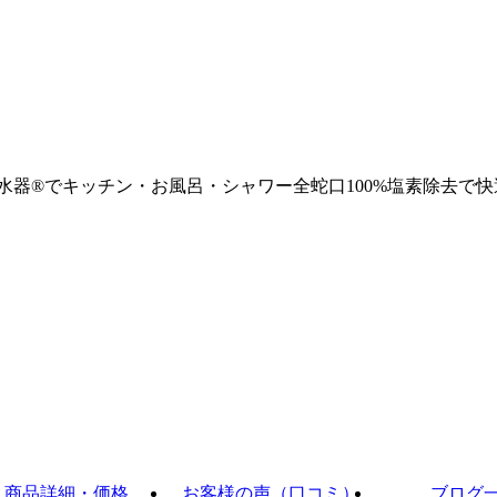
浄水器®でキッチン・お風呂・シャワー全蛇口100%塩素除去で快
商品詳細・価格
お客様の声（口コミ）
ブログ