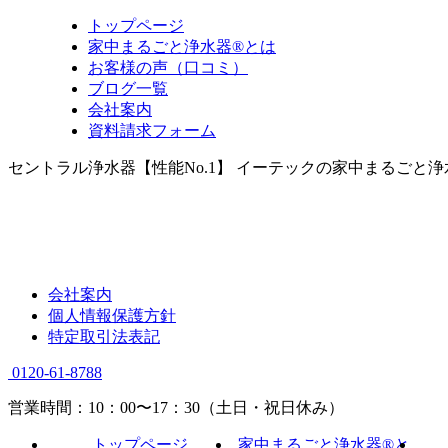
トップページ
家中まるごと浄水器®とは
お客様の声（口コミ）
ブログ一覧
会社案内
資料請求フォーム
セントラル浄水器【性能No.1】 イーテックの家中まるごと
会社案内
個人情報保護方針
特定取引法表記
0120-61-8788
営業時間：10：00〜17：30（土日・祝日休み）
トップページ
家中まるごと浄水器®と