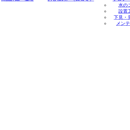
水の
設置
下見・
メンテ