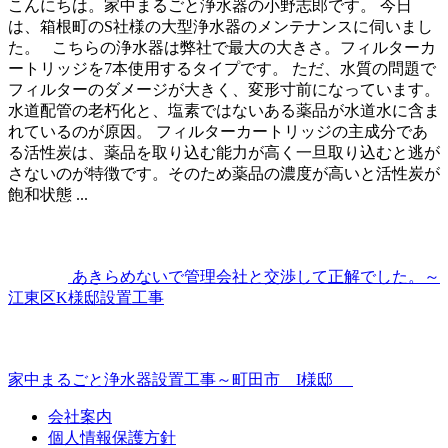
こんにちは。家中まるごと浄水器の小野志郎です。 今日
は、箱根町のS社様の大型浄水器のメンテナンスに伺いまし
た。 こちらの浄水器は弊社で最大の大きさ。フィルターカ
ートリッジを7本使用するタイプです。 ただ、水質の問題で
フィルターのダメージが大きく、変形寸前になっています。
水道配管の老朽化と、塩素ではないある薬品が水道水に含ま
れているのが原因。 フィルターカートリッジの主成分であ
る活性炭は、薬品を取り込む能力が高く一旦取り込むと逃が
さないのが特徴です。そのため薬品の濃度が高いと活性炭が
飽和状態 ...
あきらめないで管理会社と交渉して正解でした。～
江東区K様邸設置工事
家中まるごと浄水器設置工事～町田市 I様邸
会社案内
個人情報保護方針