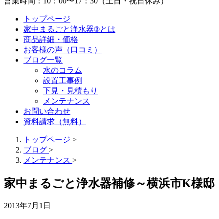
営業時間：10：00〜17：30（土日・祝日休み）
トップページ
家中まるごと浄水器®とは
商品詳細・価格
お客様の声（口コミ）
ブログ一覧
水のコラム
設置工事例
下見・見積もり
メンテナンス
お問い合わせ
資料請求（無料）
トップページ
>
ブログ
>
メンテナンス
>
家中まるごと浄水器補修～横浜市K様邸
2013年7月1日