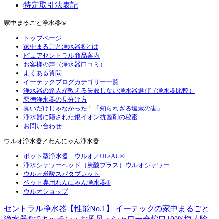
特定取引法表記
家中まるごと浄水器®
トップページ
家中まるごと浄水器®とは
ピュアセントラル商品案内
お客様の声（浄水器口コミ）
よくある質問
イーテックブログカテゴリー一覧
浄水器の達人が教える失敗しない浄水器選び（浄水器比較）
悪徳浄水器の見分け方
臭いだけじゃなかった！「知られざる塩素の害」
浄水器に隠された銀イオン抗菌剤の秘密
お問い合わせ
ウルオ浄水器／わんにゃん浄水器
ポット型浄水器 ウルオ／ULeAU®
浄水シャワーヘッド（炭酸プラス）ウルオシャワー
ウルオ炭酸スパタブレット
ペット専用わんにゃん浄水器®
ウルオショップ
セントラル浄水器【性能No.1】 イーテックの家中まるごと
浄水器®でキッチン・お風呂・シャワー全蛇口100%塩素除