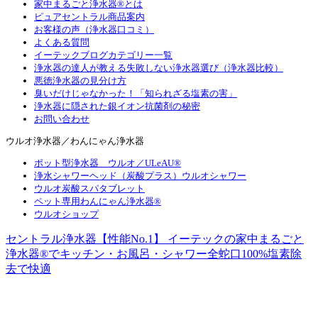
家中まるごと浄水器®とは
ピュアセントラル商品案内
お客様の声（浄水器口コミ）
よくある質問
イーテックブログカテゴリー一覧
浄水器の達人が教える失敗しない浄水器選び（浄水器比較）
悪徳浄水器の見分け方
臭いだけじゃなかった！「知られざる塩素の害」
浄水器に隠された銀イオン抗菌剤の秘密
お問い合わせ
ウルオ浄水器／わんにゃん浄水器
ポット型浄水器 ウルオ／ULeAU®
浄水シャワーヘッド（炭酸プラス）ウルオシャワー
ウルオ炭酸スパタブレット
ペット専用わんにゃん浄水器®
ウルオショップ
セントラル浄水器【性能No.1】 イーテックの家中まるごと
浄水器®でキッチン・お風呂・シャワー全蛇口100%塩素除
去で快適