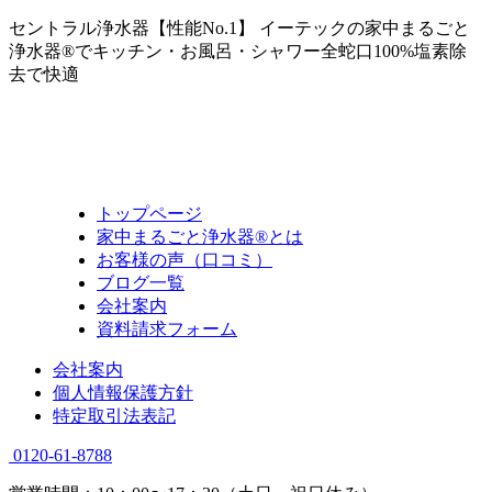
セントラル浄水器【性能No.1】 イーテックの家中まるごと
浄水器®でキッチン・お風呂・シャワー全蛇口100%塩素除
去で快適
トップページ
家中まるごと浄水器®とは
お客様の声（口コミ）
ブログ一覧
会社案内
資料請求フォーム
会社案内
個人情報保護方針
特定取引法表記
0120-61-8788