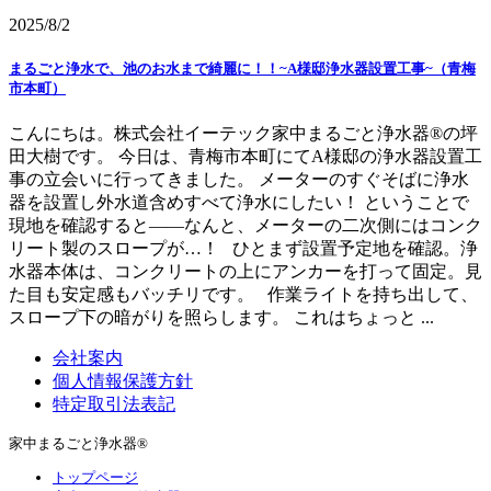
2025/8/2
まるごと浄水で、池のお水まで綺麗に！！~A様邸浄水器設置工事~（青梅
市本町）
こんにちは。株式会社イーテック家中まるごと浄水器®の坪
田大樹です。 今日は、青梅市本町にてA様邸の浄水器設置工
事の立会いに行ってきました。 メーターのすぐそばに浄水
器を設置し外水道含めすべて浄水にしたい！ ということで
現地を確認すると――なんと、メーターの二次側にはコンク
リート製のスロープが…！ ひとまず設置予定地を確認。浄
水器本体は、コンクリートの上にアンカーを打って固定。見
た目も安定感もバッチリです。 作業ライトを持ち出して、
スロープ下の暗がりを照らします。 これはちょっと ...
会社案内
個人情報保護方針
特定取引法表記
家中まるごと浄水器®
トップページ