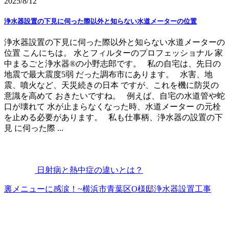
2025/8/12
浄水器設置の下見に伺った際以外と知らない水道メーターの位置
浄水器設置の下見に伺った際以外と知らない水道メーターの
位置 こんにちは。 水とフィルターのプロフェッショナル 家
中まるごと浄水器®の小野志郎です。 私の自宅は、先日の
地震で最大震度5弱 だった調布市にあります。 水害、地
震、噴火など、天災続きの日本 ですが、これを機に防災の
意識を高めて おきたいですね。 例えば、自宅の水道管や蛇
口が壊れて 水が止まらなくなった時、水道メーター の元栓
を止める必要があります。 私も仕事柄、浄水器の設置の下
見 に伺った際 ...
日射病と熱中症の違いとは？
裏メニューに感涙！~横浜市青葉区O様邸浄水器設置工事