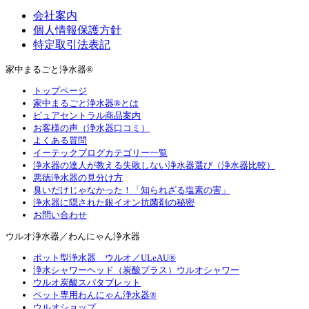
会社案内
個人情報保護方針
特定取引法表記
家中まるごと浄水器®
トップページ
家中まるごと浄水器®とは
ピュアセントラル商品案内
お客様の声（浄水器口コミ）
よくある質問
イーテックブログカテゴリー一覧
浄水器の達人が教える失敗しない浄水器選び（浄水器比較）
悪徳浄水器の見分け方
臭いだけじゃなかった！「知られざる塩素の害」
浄水器に隠された銀イオン抗菌剤の秘密
お問い合わせ
ウルオ浄水器／わんにゃん浄水器
ポット型浄水器 ウルオ／ULeAU®
浄水シャワーヘッド（炭酸プラス）ウルオシャワー
ウルオ炭酸スパタブレット
ペット専用わんにゃん浄水器®
ウルオショップ