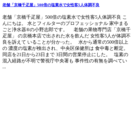
老舗「京橋千疋屋」500倍の塩素水で女性客5人体調不良
老舗「京橋千疋屋」500倍の塩素水で女性客5人体調不良 こ
んにちは。 水とフィルターのプロフェッショナル 家中まる
ごと浄水器®の小野志郎です。 老舗の果物専門店「京橋千
疋屋」 の京橋本店で出された水を飲んだ 女性客5人が体調不
良を訴えて いることが分かった。 水から通常の500倍以上
の 濃度の塩素が検出され、中央区保健所は 食中毒と断定。
同店を21日から23日まで 3日間の営業停止にした。 塩素の
混入経路が不明で警視庁中央署も 事件性の有無を調べてい
...