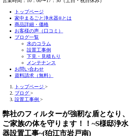
営業時間：10：00〜17：30（土日・祝日休み）
トップページ
家中まるごと浄水器®とは
商品詳細・価格
お客様の声（口コミ）
ブログ一覧
水のコラム
設置工事例
下見・見積もり
メンテナンス
お問い合わせ
資料請求（無料）
トップページ
>
ブログ
>
設置工事例
>
弊社のフィルターが強靭な盾となり、
ご家族の体を守ります！！~S様邸浄水
器設置工事~(狛江市岩戸南)