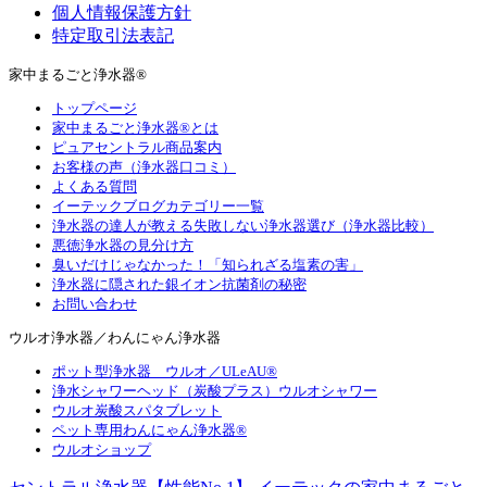
個人情報保護方針
特定取引法表記
家中まるごと浄水器®
トップページ
家中まるごと浄水器®とは
ピュアセントラル商品案内
お客様の声（浄水器口コミ）
よくある質問
イーテックブログカテゴリー一覧
浄水器の達人が教える失敗しない浄水器選び（浄水器比較）
悪徳浄水器の見分け方
臭いだけじゃなかった！「知られざる塩素の害」
浄水器に隠された銀イオン抗菌剤の秘密
お問い合わせ
ウルオ浄水器／わんにゃん浄水器
ポット型浄水器 ウルオ／ULeAU®
浄水シャワーヘッド（炭酸プラス）ウルオシャワー
ウルオ炭酸スパタブレット
ペット専用わんにゃん浄水器®
ウルオショップ