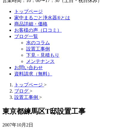
営業時間：10：00〜17：30（土日・祝日休み）
トップページ
家中まるごと浄水器®とは
商品詳細・価格
お客様の声（口コミ）
ブログ一覧
水のコラム
設置工事例
下見・見積もり
メンテナンス
お問い合わせ
資料請求（無料）
トップページ
>
ブログ
>
設置工事例
>
東京都練馬区T邸設置工事
2007年10月2日