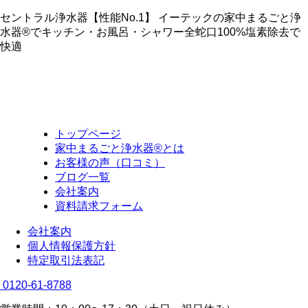
セントラル浄水器【性能No.1】 イーテックの家中まるごと浄
水器®でキッチン・お風呂・シャワー全蛇口100%塩素除去で
快適
トップページ
家中まるごと浄水器®とは
お客様の声（口コミ）
ブログ一覧
会社案内
資料請求フォーム
会社案内
個人情報保護方針
特定取引法表記
0120-61-8788