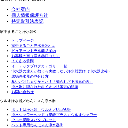
会社案内
個人情報保護方針
特定取引法表記
家中まるごと浄水器®
トップページ
家中まるごと浄水器®とは
ピュアセントラル商品案内
お客様の声（浄水器口コミ）
よくある質問
イーテックブログカテゴリー一覧
浄水器の達人が教える失敗しない浄水器選び（浄水器比較）
悪徳浄水器の見分け方
臭いだけじゃなかった！「知られざる塩素の害」
浄水器に隠された銀イオン抗菌剤の秘密
お問い合わせ
ウルオ浄水器／わんにゃん浄水器
ポット型浄水器 ウルオ／ULeAU®
浄水シャワーヘッド（炭酸プラス）ウルオシャワー
ウルオ炭酸スパタブレット
ペット専用わんにゃん浄水器®