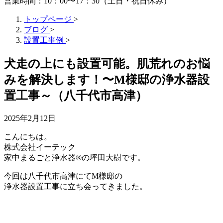
営業時間：10：00〜17：30（土日・祝日休み）
トップページ
>
ブログ
>
設置工事例
>
犬走の上にも設置可能。肌荒れのお悩
みを解決します！〜M様邸の浄水器設
置工事～（八千代市高津）
2025年2月12日
こんにちは。
株式会社イーテック
家中まるごと浄水器®の坪田大樹です。
今回は八千代市高津にてM様邸の
浄水器設置工事に立ち会ってきました。