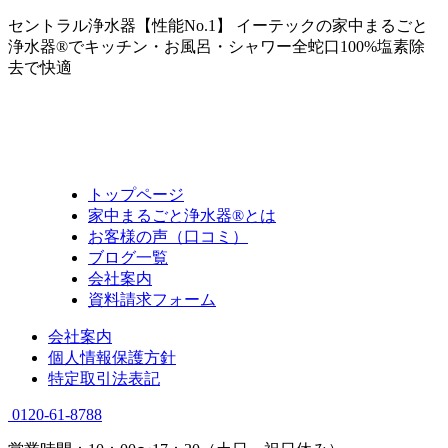
セントラル浄水器【性能No.1】 イーテックの家中まるごと
浄水器®でキッチン・お風呂・シャワー全蛇口100%塩素除
去で快適
トップページ
家中まるごと浄水器®とは
お客様の声（口コミ）
ブログ一覧
会社案内
資料請求フォーム
会社案内
個人情報保護方針
特定取引法表記
0120-61-8788