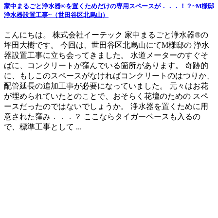
家中まるごと浄水器®を置くためだけの専用スペースが．．．！？~M様邸
浄水器設置工事~（世田谷区北烏山）
こんにちは。 株式会社イーテック 家中まるごと浄水器®の
坪田大樹です。 今回は、世田谷区北烏山にてM様邸の 浄水
器設置工事に立ち会ってきました。 水道メーターのすぐそ
ばに、コンクリートが窪んでいる箇所があります。 奇跡的
に、もしこのスペースがなければコンクリートのはつりか、
配管延長の追加工事が必要になっていました。 元々はお花
が埋められていたとのことで、おそらく花壇のための スペ
ースだったのではないでしょうか。 浄水器を置くために用
意された窪み．．．？ ここならタイガーベースも入るの
で、標準工事として ...