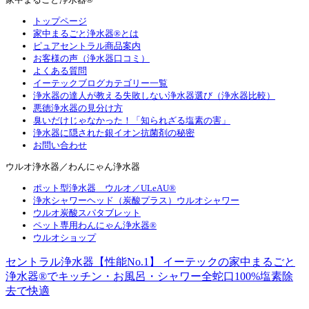
トップページ
家中まるごと浄水器®とは
ピュアセントラル商品案内
お客様の声（浄水器口コミ）
よくある質問
イーテックブログカテゴリー一覧
浄水器の達人が教える失敗しない浄水器選び（浄水器比較）
悪徳浄水器の見分け方
臭いだけじゃなかった！「知られざる塩素の害」
浄水器に隠された銀イオン抗菌剤の秘密
お問い合わせ
ウルオ浄水器／わんにゃん浄水器
ポット型浄水器 ウルオ／ULeAU®
浄水シャワーヘッド（炭酸プラス）ウルオシャワー
ウルオ炭酸スパタブレット
ペット専用わんにゃん浄水器®
ウルオショップ
セントラル浄水器【性能No.1】 イーテックの家中まるごと
浄水器®でキッチン・お風呂・シャワー全蛇口100%塩素除
去で快適