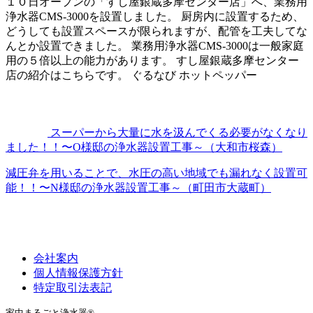
１０日オープンの「すし屋銀蔵多摩センター店」へ、業務用
浄水器CMS-3000を設置しました。 厨房内に設置するため、
どうしても設置スペースが限られますが、配管を工夫してな
んとか設置できました。 業務用浄水器CMS-3000は一般家庭
用の５倍以上の能力があります。 すし屋銀蔵多摩センター
店の紹介はこちらです。 ぐるなび ホットペッパー
スーパーから大量に水を汲んでくる必要がなくなり
ました！！〜O様邸の浄水器設置工事～（大和市桜森）
減圧弁を用いることで、水圧の高い地域でも漏れなく設置可
能！！〜N様邸の浄水器設置工事～（町田市大蔵町）
会社案内
個人情報保護方針
特定取引法表記
家中まるごと浄水器®