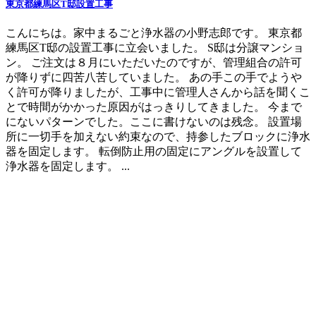
東京都練馬区T邸設置工事
こんにちは。家中まるごと浄水器の小野志郎です。 東京都
練馬区T邸の設置工事に立会いました。 S邸は分譲マンショ
ン。 ご注文は８月にいただいたのですが、管理組合の許可
が降りずに四苦八苦していました。 あの手この手でようや
く許可が降りましたが、工事中に管理人さんから話を聞くこ
とで時間がかかった原因がはっきりしてきました。 今まで
にないパターンでした。ここに書けないのは残念。 設置場
所に一切手を加えない約束なので、持参したブロックに浄水
器を固定します。 転倒防止用の固定にアングルを設置して
浄水器を固定します。 ...