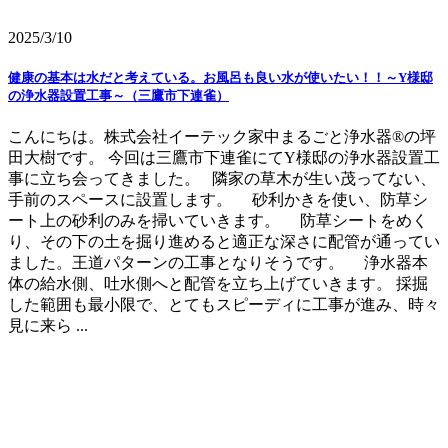
2025/3/10
健康の基本は水だと考えている。お風呂も良い水が使いたい！！～Y様邸
の浄水器設置工事～（三鷹市下連雀）
こんにちは。株式会社イーテック家中まるごと浄水器®の坪
田大樹です。 今回は三鷹市下連雀にてY様邸の浄水器設置工
事に立ち会ってきました。 隣家の草木が生い茂ってない、
手前のスペースに設置します。 砂利かきを使い、防草シ
ート上の砂利のみを掃いていきます。 防草シートをめく
り、その下の土を掘り進めると適正な深さに配管が通ってい
ました。王道パターンの工事となりそうです。 浄水器本
体の給水側、吐水側へと配管を立ち上げていきます。 採掘
した範囲も最小限で、とてもスピーディに工事が進み、時々
見に来ら ...