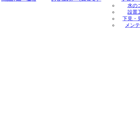
水の
設置
下見・
メンテ