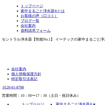
トップページ
家中まるごと浄水器®とは
お客様の声（口コミ）
ブログ一覧
会社案内
資料請求フォーム
セントラル浄水器【性能No.1】 イーテックの家中まるごと
会社案内
個人情報保護方針
特定取引法表記
0120-61-8788
営業時間：10：00〜17：30（土日・祝日休み）
トップページ
家中まるごと浄水器®と