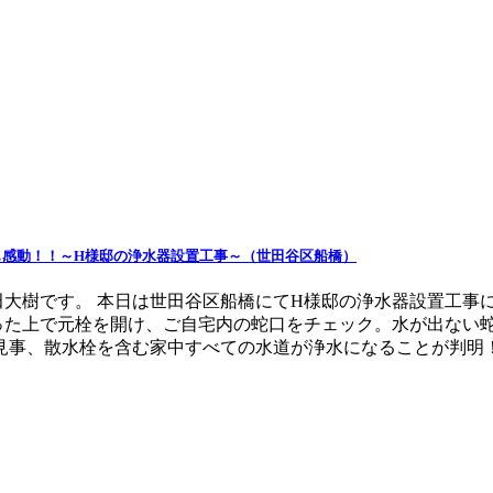
も感動！！～H様邸の浄水器設置工事～（世田谷区船橋）
大樹です。 本日は世田谷区船橋にてH様邸の浄水器設置工事
った上で元栓を開け、ご自宅内の蛇口をチェック。水が出ない蛇
事、散水栓を含む家中すべての水道が浄水になることが判明！ コ