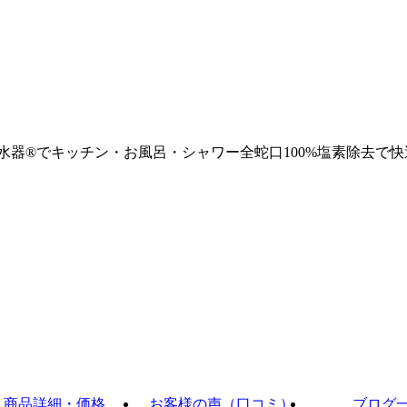
浄水器®でキッチン・お風呂・シャワー全蛇口100%塩素除去で快
商品詳細・価格
お客様の声（口コミ）
ブログ