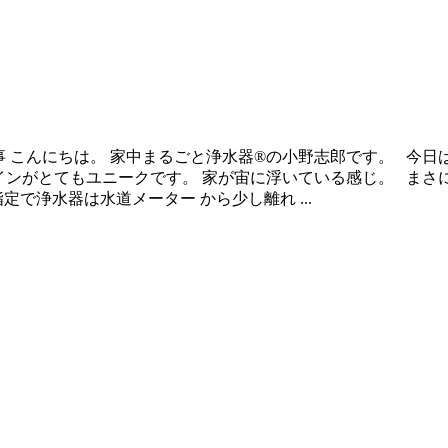
 こんにちは。 家中まるごと浄水器®の小野志郎です。 今日
ザインがとてもユニークです。 家が宙に浮いている感じ。 まさ
で浄水器は水道メーター から少し離れ ...