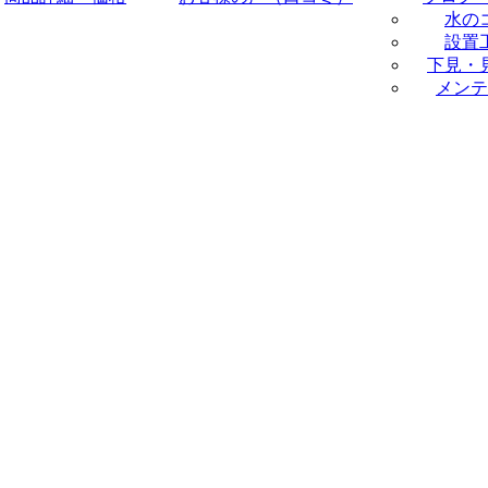
水の
設置
下見・
メンテ