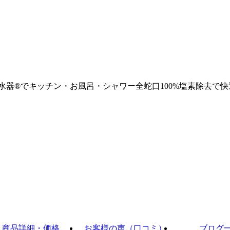
浄水器®でキッチン・お風呂・シャワー全蛇口100%塩素除去で快
商品詳細・価格
お客様の声（口コミ）
ブログ