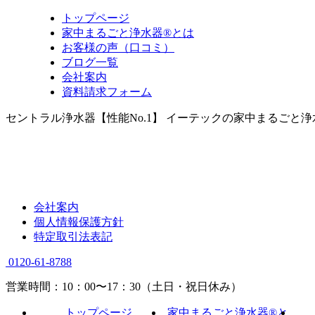
トップページ
家中まるごと浄水器®とは
お客様の声（口コミ）
ブログ一覧
会社案内
資料請求フォーム
セントラル浄水器【性能No.1】 イーテックの家中まるごと
会社案内
個人情報保護方針
特定取引法表記
0120-61-8788
営業時間：10：00〜17：30（土日・祝日休み）
トップページ
家中まるごと浄水器®と