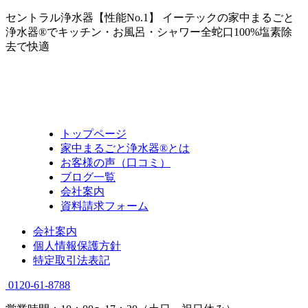
セントラル浄水器【性能No.1】 イーテックの家中まるごと
浄水器®でキッチン・お風呂・シャワー全蛇口100%塩素除
去で快適
トップページ
家中まるごと浄水器®とは
お客様の声（口コミ）
ブログ一覧
会社案内
資料請求フォーム
会社案内
個人情報保護方針
特定取引法表記
0120-61-8788