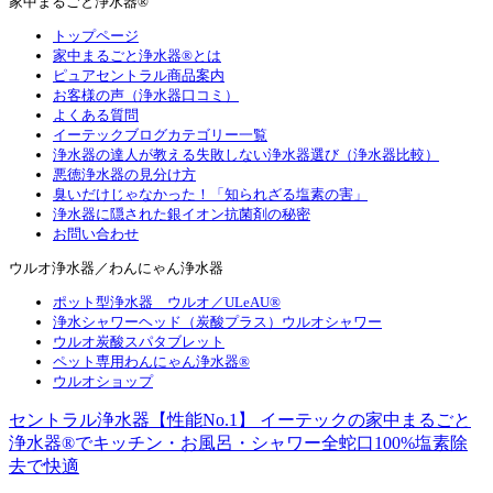
家中まるごと浄水器®
トップページ
家中まるごと浄水器®とは
ピュアセントラル商品案内
お客様の声（浄水器口コミ）
よくある質問
イーテックブログカテゴリー一覧
浄水器の達人が教える失敗しない浄水器選び（浄水器比較）
悪徳浄水器の見分け方
臭いだけじゃなかった！「知られざる塩素の害」
浄水器に隠された銀イオン抗菌剤の秘密
お問い合わせ
ウルオ浄水器／わんにゃん浄水器
ポット型浄水器 ウルオ／ULeAU®
浄水シャワーヘッド（炭酸プラス）ウルオシャワー
ウルオ炭酸スパタブレット
ペット専用わんにゃん浄水器®
ウルオショップ
セントラル浄水器【性能No.1】 イーテックの家中まるごと
浄水器®でキッチン・お風呂・シャワー全蛇口100%塩素除
去で快適