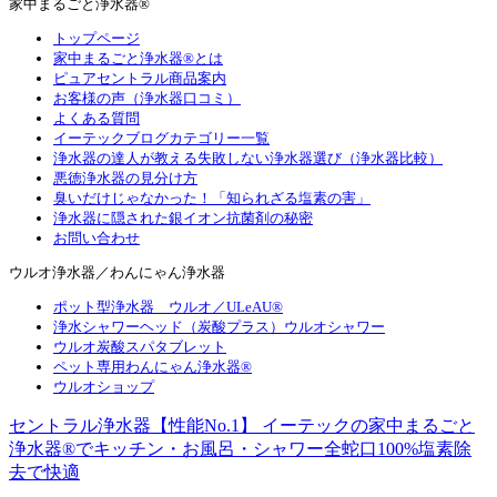
家中まるごと浄水器®
トップページ
家中まるごと浄水器®とは
ピュアセントラル商品案内
お客様の声（浄水器口コミ）
よくある質問
イーテックブログカテゴリー一覧
浄水器の達人が教える失敗しない浄水器選び（浄水器比較）
悪徳浄水器の見分け方
臭いだけじゃなかった！「知られざる塩素の害」
浄水器に隠された銀イオン抗菌剤の秘密
お問い合わせ
ウルオ浄水器／わんにゃん浄水器
ポット型浄水器 ウルオ／ULeAU®
浄水シャワーヘッド（炭酸プラス）ウルオシャワー
ウルオ炭酸スパタブレット
ペット専用わんにゃん浄水器®
ウルオショップ
セントラル浄水器【性能No.1】 イーテックの家中まるごと
浄水器®でキッチン・お風呂・シャワー全蛇口100%塩素除
去で快適