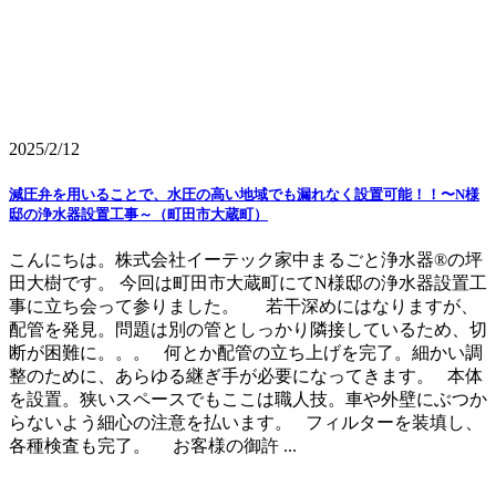
2025/2/12
減圧弁を用いることで、水圧の高い地域でも漏れなく設置可能！！〜N様
邸の浄水器設置工事～（町田市大蔵町）
こんにちは。株式会社イーテック家中まるごと浄水器®の坪
田大樹です。 今回は町田市大蔵町にてN様邸の浄水器設置工
事に立ち会って参りました。 若干深めにはなりますが、
配管を発見。問題は別の管としっかり隣接しているため、切
断が困難に。。。 何とか配管の立ち上げを完了。細かい調
整のために、あらゆる継ぎ手が必要になってきます。 本体
を設置。狭いスペースでもここは職人技。車や外壁にぶつか
らないよう細心の注意を払います。 フィルターを装填し、
各種検査も完了。 お客様の御許 ...