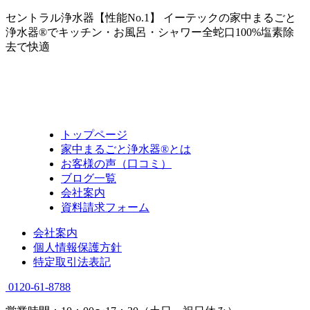
セントラル浄水器【性能No.1】 イーテックの家中まるごと
浄水器®でキッチン・お風呂・シャワー全蛇口100%塩素除
去で快適
トップページ
家中まるごと浄水器®とは
お客様の声（口コミ）
ブログ一覧
会社案内
資料請求フォーム
会社案内
個人情報保護方針
特定取引法表記
0120-61-8788