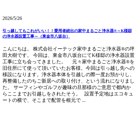
2026/5/26
引っ越してもこれがいい！！愛用者続出の家中まるごと浄水器®～K様邸
の浄水器設置工事～（東金市八坂台）
こんにちは。 株式会社イーテック家中まるごと浄水器®の坪
田大樹です。 今回は、東金市八坂台にてK様邸の浄水器設置
工事に立ち会ってきました。 元々家中まるごと浄水器®を
旧住所にて使って頂いていたお客様。今回は引っ越し先への
移設になります。浄水器本体を引越しの際一度お預かりし、
再整備したのちご新居への取り付け、という流れになりまし
た。 サーフィンやゴルフが趣味の旦那様のご意思で都内か
らここまでお引越しをされたそう。 設置予定地はエコキュ
ートの横で、そこまで配管を根元で ...