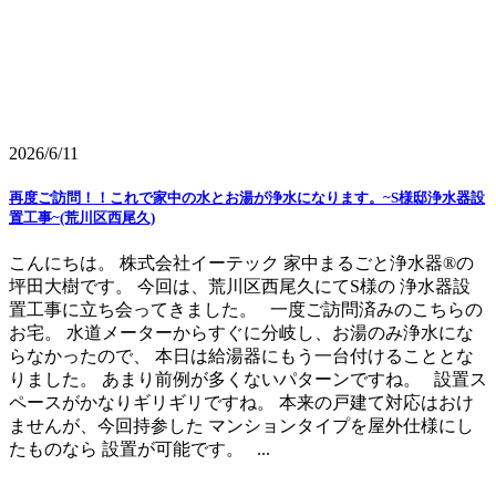
2026/6/11
再度ご訪問！！これで家中の水とお湯が浄水になります。~S様邸浄水器設
置工事~(荒川区西尾久)
こんにちは。 株式会社イーテック 家中まるごと浄水器®の
坪田大樹です。 今回は、荒川区西尾久にてS様の 浄水器設
置工事に立ち会ってきました。 一度ご訪問済みのこちらの
お宅。 水道メーターからすぐに分岐し、お湯のみ浄水にな
らなかったので、 本日は給湯器にもう一台付けることとな
りました。 あまり前例が多くないパターンですね。 設置ス
ペースがかなりギリギリですね。 本来の戸建て対応はおけ
ませんが、今回持参した マンションタイプを屋外仕様にし
たものなら 設置が可能です。 ...