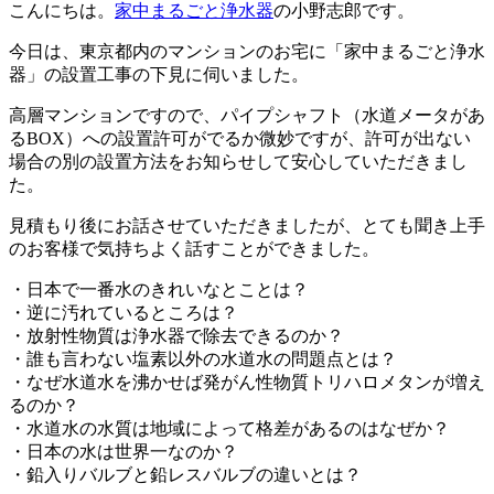
こんにちは。
家中まるごと浄水器
の小野志郎です。
今日は、東京都内のマンションのお宅に「家中まるごと浄水
器」の設置工事の下見に伺いました。
高層マンションですので、パイプシャフト（水道メータがあ
るBOX）への設置許可がでるか微妙ですが、許可が出ない
場合の別の設置方法をお知らせして安心していただきまし
た。
見積もり後にお話させていただきましたが、とても聞き上手
のお客様で気持ちよく話すことができました。
・日本で一番水のきれいなとことは？
・逆に汚れているところは？
・放射性物質は浄水器で除去できるのか？
・誰も言わない塩素以外の水道水の問題点とは？
・なぜ水道水を沸かせば発がん性物質トリハロメタンが増え
るのか？
・水道水の水質は地域によって格差があるのはなぜか？
・日本の水は世界一なのか？
・鉛入りバルブと鉛レスバルブの違いとは？