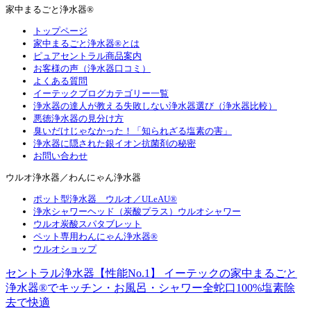
家中まるごと浄水器®
トップページ
家中まるごと浄水器®とは
ピュアセントラル商品案内
お客様の声（浄水器口コミ）
よくある質問
イーテックブログカテゴリー一覧
浄水器の達人が教える失敗しない浄水器選び（浄水器比較）
悪徳浄水器の見分け方
臭いだけじゃなかった！「知られざる塩素の害」
浄水器に隠された銀イオン抗菌剤の秘密
お問い合わせ
ウルオ浄水器／わんにゃん浄水器
ポット型浄水器 ウルオ／ULeAU®
浄水シャワーヘッド（炭酸プラス）ウルオシャワー
ウルオ炭酸スパタブレット
ペット専用わんにゃん浄水器®
ウルオショップ
セントラル浄水器【性能No.1】 イーテックの家中まるごと
浄水器®でキッチン・お風呂・シャワー全蛇口100%塩素除
去で快適