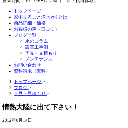
営業時間：10：00〜17：30（土日・祝日休み）
トップページ
家中まるごと浄水器®とは
商品詳細・価格
お客様の声（口コミ）
ブログ一覧
水のコラム
設置工事例
下見・見積もり
メンテナンス
お問い合わせ
資料請求（無料）
トップページ
>
ブログ
>
下見・見積もり
>
情熱大陸に出て下さい！
2012年6月14日