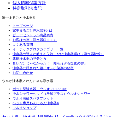
個人情報保護方針
特定取引法表記
家中まるごと浄水器®
トップページ
家中まるごと浄水器®とは
ピュアセントラル商品案内
お客様の声（浄水器口コミ）
よくある質問
イーテックブログカテゴリー一覧
浄水器の達人が教える失敗しない浄水器選び（浄水器比較）
悪徳浄水器の見分け方
臭いだけじゃなかった！「知られざる塩素の害」
浄水器に隠された銀イオン抗菌剤の秘密
お問い合わせ
ウルオ浄水器／わんにゃん浄水器
ポット型浄水器 ウルオ／ULeAU®
浄水シャワーヘッド（炭酸プラス）ウルオシャワー
ウルオ炭酸スパタブレット
ペット専用わんにゃん浄水器®
ウルオショップ
セントラル浄水器【性能No.1】 イーテックの家中まるごと