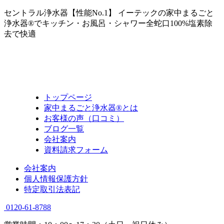
セントラル浄水器【性能No.1】 イーテックの家中まるごと
浄水器®でキッチン・お風呂・シャワー全蛇口100%塩素除
去で快適
トップページ
家中まるごと浄水器®とは
お客様の声（口コミ）
ブログ一覧
会社案内
資料請求フォーム
会社案内
個人情報保護方針
特定取引法表記
0120-61-8788