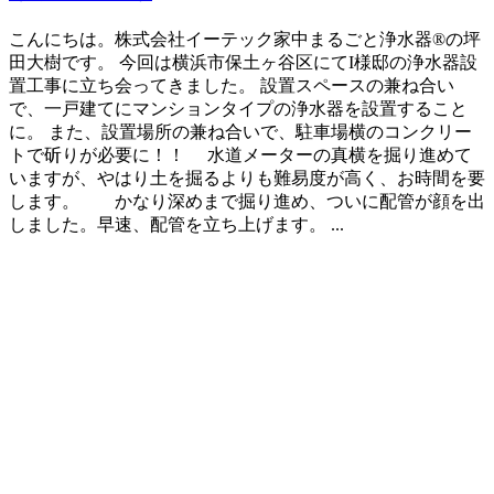
こんにちは。株式会社イーテック家中まるごと浄水器®の坪
田大樹です。 今回は横浜市保土ヶ谷区にてI様邸の浄水器設
置工事に立ち会ってきました。 設置スペースの兼ね合い
で、一戸建てにマンションタイプの浄水器を設置すること
に。 また、設置場所の兼ね合いで、駐車場横のコンクリー
トで斫りが必要に！！ 水道メーターの真横を掘り進めて
いますが、やはり土を掘るよりも難易度が高く、お時間を要
します。 かなり深めまで掘り進め、ついに配管が顔を出
しました。早速、配管を立ち上げます。 ...