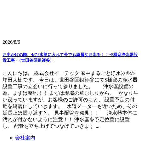
2026/8/6
お出かけの際、ぜひ水筒に入れて外でも綺麗なお水を！！~S様邸浄水器設
置工事~（世田谷区祖師谷）
こんにちは。 株式会社イーテック 家中まるごと浄水器®の
坪田大樹です。 今日は、世田谷区祖師谷にてS様邸の浄水器
設置工事の立会いに行って参りました。 浄水器設置の
為、まずは整地！！ まずは現場の草むしりから。 かなり生
い茂っていますが、お客様のご許可のもと、 設置予定の付
近を綺麗にしていきます。 水道メーターも近いため、その
延長上ほ掘り返すと、 見事配管を発見！！ 浄水器本体に
汚れが付かないように注意！！ 浄水器を予定位置に設置
し、 配管を立ち上げてつなげていきます ...
会社案内