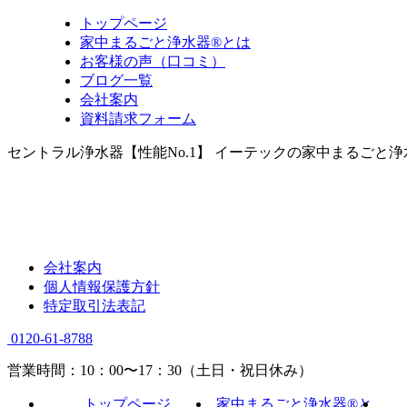
トップページ
家中まるごと浄水器®とは
お客様の声（口コミ）
ブログ一覧
会社案内
資料請求フォーム
セントラル浄水器【性能No.1】 イーテックの家中まるごと
会社案内
個人情報保護方針
特定取引法表記
0120-61-8788
営業時間：10：00〜17：30（土日・祝日休み）
トップページ
家中まるごと浄水器®と