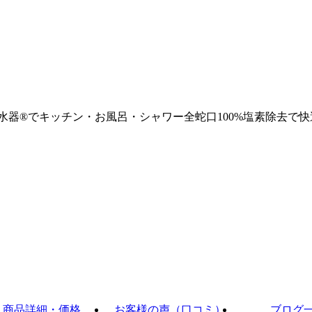
浄水器®でキッチン・お風呂・シャワー全蛇口100%塩素除去で快
商品詳細・価格
お客様の声（口コミ）
ブログ