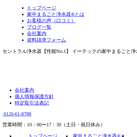
トップページ
家中まるごと浄水器®とは
お客様の声（口コミ）
ブログ一覧
会社案内
資料請求フォーム
セントラル浄水器【性能No.1】 イーテックの家中まるごと
会社案内
個人情報保護方針
特定取引法表記
0120-61-8788
営業時間：10：00〜17：30（土日・祝日休み）
トップページ
家中まるごと浄水器®と