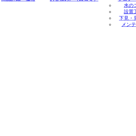
水の
設置
下見・
メンテ