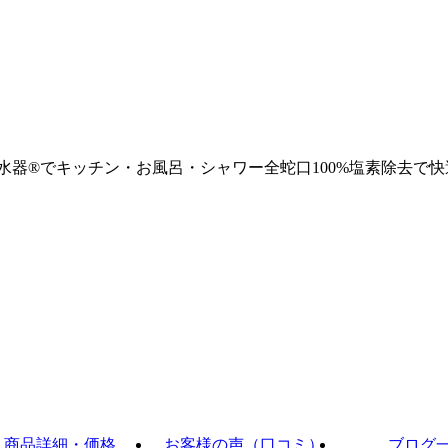
浄水器®でキッチン・お風呂・シャワー全蛇口100%塩素除去で快
商品詳細・価格
お客様の声（口コミ）
ブログ