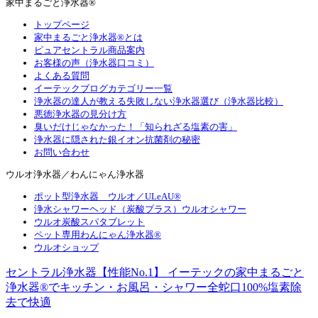
家中まるごと浄水器®
トップページ
家中まるごと浄水器®とは
ピュアセントラル商品案内
お客様の声（浄水器口コミ）
よくある質問
イーテックブログカテゴリー一覧
浄水器の達人が教える失敗しない浄水器選び（浄水器比較）
悪徳浄水器の見分け方
臭いだけじゃなかった！「知られざる塩素の害」
浄水器に隠された銀イオン抗菌剤の秘密
お問い合わせ
ウルオ浄水器／わんにゃん浄水器
ポット型浄水器 ウルオ／ULeAU®
浄水シャワーヘッド（炭酸プラス）ウルオシャワー
ウルオ炭酸スパタブレット
ペット専用わんにゃん浄水器®
ウルオショップ
セントラル浄水器【性能No.1】 イーテックの家中まるごと
浄水器®でキッチン・お風呂・シャワー全蛇口100%塩素除
去で快適