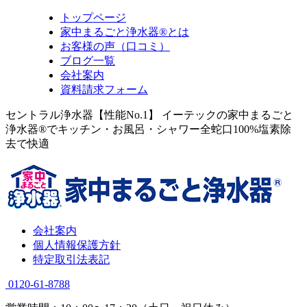
トップページ
家中まるごと浄水器®とは
お客様の声（口コミ）
ブログ一覧
会社案内
資料請求フォーム
セントラル浄水器【性能No.1】 イーテックの家中まるごと
浄水器®でキッチン・お風呂・シャワー全蛇口100%塩素除
去で快適
会社案内
個人情報保護方針
特定取引法表記
0120-61-8788