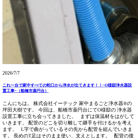
2026/7/7
これ一台で家中すべての蛇口から浄水が出てきます！！~O様邸浄水器設
置工事~（船橋市薬円台）
こんにちは。 株式会社イーテック 家中まるごと浄水器®の
坪田大樹です。 今回は、船橋市薬円台にてO様邸の 浄水器
設置工事に立ち会ってきました。 まずは保温材をはがして
いきます。 配管のどこを切り離して継手を付けるかを考え
ます。 L字で曲がっているその先から配管を組んでいきま
す。 長めのT足はそのまま使い、支えとします。 配管の接