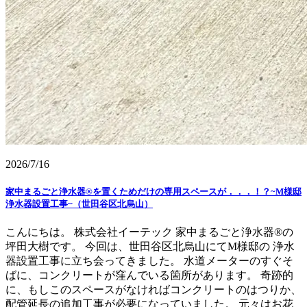
2026/7/16
家中まるごと浄水器®を置くためだけの専用スペースが．．．！？~M様邸
浄水器設置工事~（世田谷区北烏山）
こんにちは。 株式会社イーテック 家中まるごと浄水器®の
坪田大樹です。 今回は、世田谷区北烏山にてM様邸の 浄水
器設置工事に立ち会ってきました。 水道メーターのすぐそ
ばに、コンクリートが窪んでいる箇所があります。 奇跡的
に、もしこのスペースがなければコンクリートのはつりか、
配管延長の追加工事が必要になっていました。 元々はお花