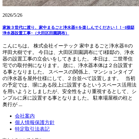
2026/5/26
家族３世代に渡り、家中まるごと浄水器®を楽しんでください！！~I様邸
浄水器設置工事~（大田区田園調布）
こんにちは。 株式会社イーテック 家中まるごと浄水器®の
坪田大樹です。 今日は、大田区田園調布にてI様邸の、浄水
器の設置工事の立会いをしてきました。 本日は、二世帯住
宅での取付例になります。 故に、浄水器本体は２台設置す
る事となりました。 スペースの関係上、マンションタイプ
の浄水器を屋外仕様にして、２台並べて設置します。 当初
の予定では、塀にある段上に設置するというスペース活用法
を用いようとしましたが、安全性をより重視するとして、シ
ンプルに床に設置する事となりました。 駐車場屋根の柱と
奥行が ...
会社案内
個人情報保護方針
特定取引法表記