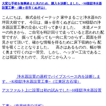
大変な手術を無事終えた夫のため、購入を決断しました。~M様邸浄水器
設置工事~（鎌ヶ谷市くぬぎ山）
こんにちは。 株式会社イーテック 家中まるごと浄水器®の
坪田大樹です。 今日は、鎌ヶ谷市くぬぎ山にてM様邸の浄
水器設置工事の立会いに行って参りました。 水道メータ
ーの向きから、ご自宅を時計回りで走っていると思われた配
管ですが、 掘っても掘っても一向に見つからず... 図面を拝
見させて頂いて、確かな情報を得るために床下収納から 配
管を覗くこととなりました。 高さはあるものの、幅が狭
く奥まで行くのは一苦労。 しかし、ヘッダー工法であるこ
とは視認できたので、 元がどこから入っ ...
浄水器設置の過程でパイプスペース内を診断しま
す。~K様邸浄水器設置工事~（江東区古石場）
アスファルト上に設置は初の試みでした~H様邸浄水器設置
工事~（南房総市白浜町）