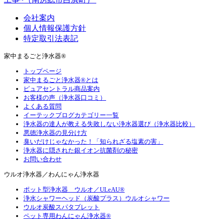
会社案内
個人情報保護方針
特定取引法表記
家中まるごと浄水器®
トップページ
家中まるごと浄水器®とは
ピュアセントラル商品案内
お客様の声（浄水器口コミ）
よくある質問
イーテックブログカテゴリー一覧
浄水器の達人が教える失敗しない浄水器選び（浄水器比較）
悪徳浄水器の見分け方
臭いだけじゃなかった！「知られざる塩素の害」
浄水器に隠された銀イオン抗菌剤の秘密
お問い合わせ
ウルオ浄水器／わんにゃん浄水器
ポット型浄水器 ウルオ／ULeAU®
浄水シャワーヘッド（炭酸プラス）ウルオシャワー
ウルオ炭酸スパタブレット
ペット専用わんにゃん浄水器®