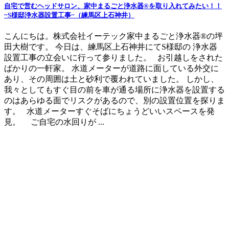
自宅で営むヘッドサロン、家中まるごと浄水器®を取り入れてみたい！！
~S様邸浄水器設置工事~（練馬区上石神井）
こんにちは。株式会社イーテック家中まるごと浄水器®の坪
田大樹です。 今日は、練馬区上石神井にてS様邸の 浄水器
設置工事の立会いに行って参りました。 お引越しをされた
ばかりの一軒家。 水道メーターが道路に面している外交に
あり、その周囲は土と砂利で覆われていました。 しかし、
我々としてもすぐ目の前を車が通る場所に浄水器を設置する
のはあらゆる面でリスクがあるので、別の設置位置を探りま
す。 水道メーターすぐそばにちょうどいいスペースを発
見。 ご自宅の水回りが ...