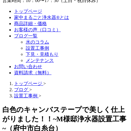
営業時間：10：00〜17：30（土日・祝日休み）
トップページ
家中まるごと浄水器®とは
商品詳細・価格
お客様の声（口コミ）
ブログ一覧
水のコラム
設置工事例
下見・見積もり
メンテナンス
お問い合わせ
資料請求（無料）
トップページ
>
ブログ
>
設置工事例
>
白色のキャンバステープで美しく仕上
がりました！！~M様邸浄水器設置工事
~（府中市白糸台）