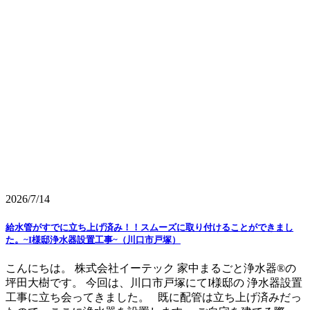
2026/7/14
給水管がすでに立ち上げ済み！！スムーズに取り付けることができまし
た。~I様邸浄水器設置工事~（川口市戸塚）
こんにちは。 株式会社イーテック 家中まるごと浄水器®の
坪田大樹です。 今回は、川口市戸塚にてI様邸の 浄水器設置
工事に立ち会ってきました。 既に配管は立ち上げ済みだっ