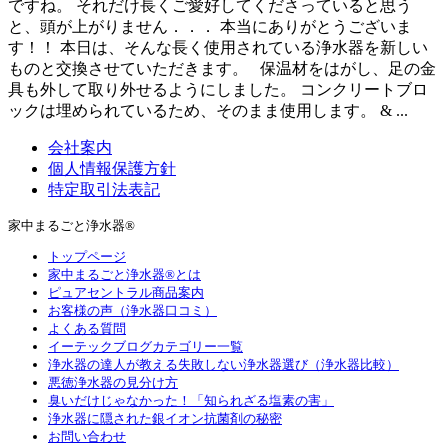
ですね。 それだけ長くご愛好してくださっていると思う
と、頭が上がりません．．． 本当にありがとうございま
す！！ 本日は、そんな長く使用されている浄水器を新しい
ものと交換させていただきます。 保温材をはがし、足の金
具も外して取り外せるようにしました。 コンクリートブロ
ックは埋められているため、そのまま使用します。 & ...
会社案内
個人情報保護方針
特定取引法表記
家中まるごと浄水器®
トップページ
家中まるごと浄水器®とは
ピュアセントラル商品案内
お客様の声（浄水器口コミ）
よくある質問
イーテックブログカテゴリー一覧
浄水器の達人が教える失敗しない浄水器選び（浄水器比較）
悪徳浄水器の見分け方
臭いだけじゃなかった！「知られざる塩素の害」
浄水器に隠された銀イオン抗菌剤の秘密
お問い合わせ