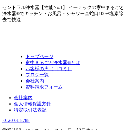
セントラル浄水器【性能No.1】 イーテックの家中まるごと
浄水器®でキッチン・お風呂・シャワー全蛇口100%塩素除
去で快適
トップページ
家中まるごと浄水器®とは
お客様の声（口コミ）
ブログ一覧
会社案内
資料請求フォーム
会社案内
個人情報保護方針
特定取引法表記
0120-61-8788