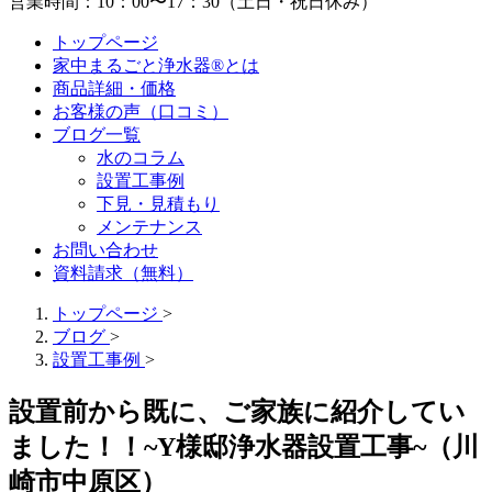
営業時間：10：00〜17：30（土日・祝日休み）
トップページ
家中まるごと浄水器®とは
商品詳細・価格
お客様の声（口コミ）
ブログ一覧
水のコラム
設置工事例
下見・見積もり
メンテナンス
お問い合わせ
資料請求（無料）
トップページ
>
ブログ
>
設置工事例
>
設置前から既に、ご家族に紹介してい
ました！！~Y様邸浄水器設置工事~（川
崎市中原区）