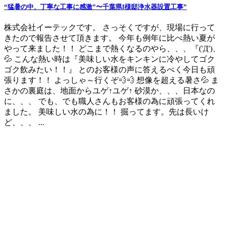
“猛暑の中、丁寧な工事に感激”〜千葉県I様邸浄水器設置工事”
株式会社イーテックです。 さっそくですが、現場に行って
きたので報告させて頂きます。 今年も例年に比べ熱い夏が
やって来ました！！ どこまで熱くなるのやら、、、『('Д')、
💦 こんな熱い時は『美味しい水をキンキンに冷やしてゴク
ゴク飲みたい！！』 とのお客様の声に答えるべく今日も頑
張ります！！ よっしゃ～行くぞ💨💨 想像を超える暑さ💦 ま
さかの裏庭は、地面からユゲ↑ユゲ↑ 砂漠か、、、日本なの
に、、、 でも、でも職人さんもお客様の為に頑張ってくれ
ました。 美味しい水の為に！！ 掘ってます。先は長いけ
ど、、、 ...