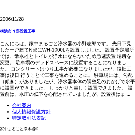
2006/11/28
横浜市Ｎ邸設置工事
こんにちは。家中まるごと浄水器の小野志郎です。 先日下見
した一戸建てN邸にWH-1000Lを設置しました。 設置予定場所
では、散水栓とトイレが浄水にならないため急遽設置 場所を
変更。 駐車場のデッドスペースに設置することになりまし
た。 コンクリートはつり工事が必要になりましたが、復旧工
事は後日 行うことで工事を進めることに。 駐車場には、勾配
（傾き）がありましたが、浄水器本体の調整足のおかげで水平
に設置ができました。 しっかりと美しく設置できました。 設
置前は、水圧の低下を心配されていましたが、設置後はま ...
会社案内
個人情報保護方針
特定取引法表記
家中まるごと浄水器®