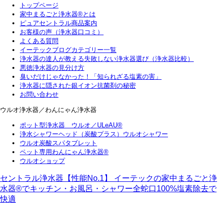
トップページ
家中まるごと浄水器®とは
ピュアセントラル商品案内
お客様の声（浄水器口コミ）
よくある質問
イーテックブログカテゴリー一覧
浄水器の達人が教える失敗しない浄水器選び（浄水器比較）
悪徳浄水器の見分け方
臭いだけじゃなかった！「知られざる塩素の害」
浄水器に隠された銀イオン抗菌剤の秘密
お問い合わせ
ウルオ浄水器／わんにゃん浄水器
ポット型浄水器 ウルオ／ULeAU®
浄水シャワーヘッド（炭酸プラス）ウルオシャワー
ウルオ炭酸スパタブレット
ペット専用わんにゃん浄水器®
ウルオショップ
セントラル浄水器【性能No.1】 イーテックの家中まるごと浄
水器®でキッチン・お風呂・シャワー全蛇口100%塩素除去で
快適