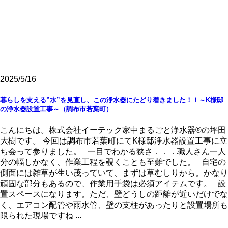
2025/5/16
暮らしを支える”水”を見直し、この浄水器にたどり着きました！！～K様邸
の浄水器設置工事～（調布市若葉町）
こんにちは。株式会社イーテック家中まるごと浄水器®の坪田
大樹です。 今回は調布市若葉町にてK様邸浄水器設置工事に立
ち会って参りました。 一目でわかる狭さ．．．職人さん一人
分の幅しかなく、作業工程を覗くことも至難でした。 自宅の
側面には雑草が生い茂っていて、まずは草むしりから。かなり
頑固な部分もあるので、作業用手袋は必須アイテムです。 設
置スペースになります。ただ、壁どうしの距離が近いだけでな
く、エアコン配管や雨水管、壁の支柱があったりと設置場所も
限られた現場ですね ...