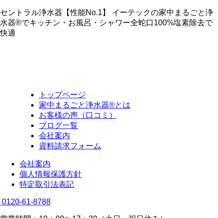
セントラル浄水器【性能No.1】 イーテックの家中まるごと浄
水器®でキッチン・お風呂・シャワー全蛇口100%塩素除去で
快適
トップページ
家中まるごと浄水器®とは
お客様の声（口コミ）
ブログ一覧
会社案内
資料請求フォーム
会社案内
個人情報保護方針
特定取引法表記
0120-61-8788