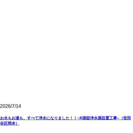
2026/7/14
お水もお湯も、すべて浄水になりました！！~K様邸浄水器設置工事~（世田
谷区岡本）