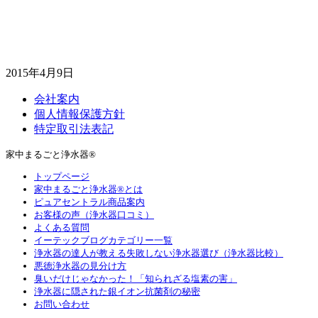
2015年4月9日
会社案内
個人情報保護方針
特定取引法表記
家中まるごと浄水器®
トップページ
家中まるごと浄水器®とは
ピュアセントラル商品案内
お客様の声（浄水器口コミ）
よくある質問
イーテックブログカテゴリー一覧
浄水器の達人が教える失敗しない浄水器選び（浄水器比較）
悪徳浄水器の見分け方
臭いだけじゃなかった！「知られざる塩素の害」
浄水器に隠された銀イオン抗菌剤の秘密
お問い合わせ