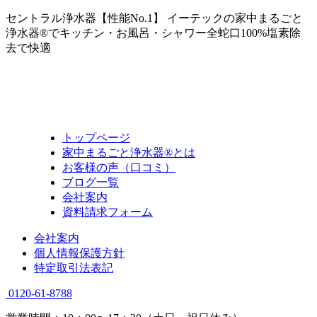
セントラル浄水器【性能No.1】 イーテックの家中まるごと
浄水器®でキッチン・お風呂・シャワー全蛇口100%塩素除
去で快適
トップページ
家中まるごと浄水器®とは
お客様の声（口コミ）
ブログ一覧
会社案内
資料請求フォーム
会社案内
個人情報保護方針
特定取引法表記
0120-61-8788