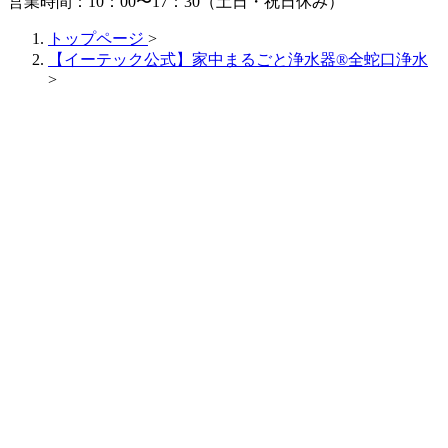
営業時間：10：00〜17：30（土日・祝日休み）
トップページ
>
【イーテック公式】家中まるごと浄水器®全蛇口浄水
>