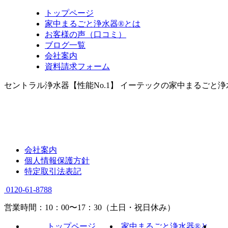
トップページ
家中まるごと浄水器®とは
お客様の声（口コミ）
ブログ一覧
会社案内
資料請求フォーム
セントラル浄水器【性能No.1】 イーテックの家中まるごと
会社案内
個人情報保護方針
特定取引法表記
0120-61-8788
営業時間：10：00〜17：30（土日・祝日休み）
トップページ
家中まるごと浄水器®と