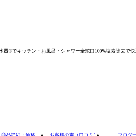
浄水器®でキッチン・お風呂・シャワー全蛇口100%塩素除去で快
商品詳細・価格
お客様の声（口コミ）
ブログ