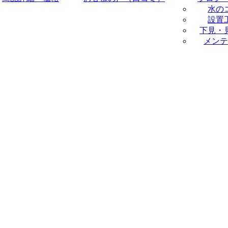
水の
設置
下見・
メンテ