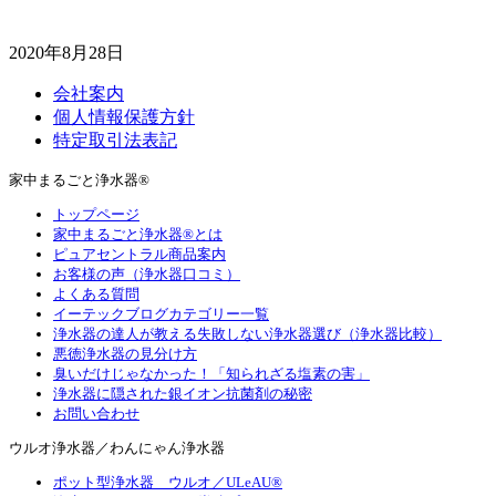
2020年8月28日
会社案内
個人情報保護方針
特定取引法表記
家中まるごと浄水器®
トップページ
家中まるごと浄水器®とは
ピュアセントラル商品案内
お客様の声（浄水器口コミ）
よくある質問
イーテックブログカテゴリー一覧
浄水器の達人が教える失敗しない浄水器選び（浄水器比較）
悪徳浄水器の見分け方
臭いだけじゃなかった！「知られざる塩素の害」
浄水器に隠された銀イオン抗菌剤の秘密
お問い合わせ
ウルオ浄水器／わんにゃん浄水器
ポット型浄水器 ウルオ／ULeAU®