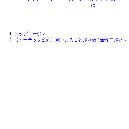
は
トップページ
>
【イーテック公式】家中まるごと浄水器®全蛇口浄水
>