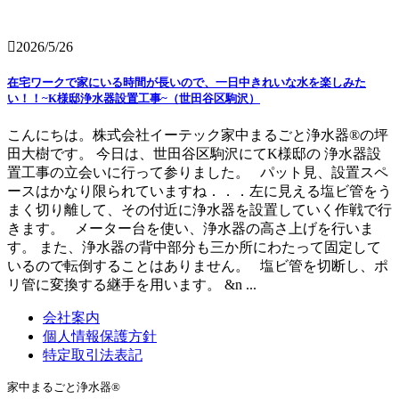
2026/5/26
在宅ワークで家にいる時間が長いので、一日中きれいな水を楽しみた
い！！~K様邸浄水器設置工事~（世田谷区駒沢）
こんにちは。株式会社イーテック家中まるごと浄水器®の坪
田大樹です。 今日は、世田谷区駒沢にてK様邸の 浄水器設
置工事の立会いに行って参りました。 パット見、設置スペ
ースはかなり限られていますね．．．左に見える塩ビ管をう
まく切り離して、その付近に浄水器を設置していく作戦で行
きます。 メーター台を使い、浄水器の高さ上げを行いま
す。 また、浄水器の背中部分も三か所にわたって固定して
いるので転倒することはありません。 塩ビ管を切断し、ポ
リ管に変換する継手を用います。 &n ...
会社案内
個人情報保護方針
特定取引法表記
家中まるごと浄水器®