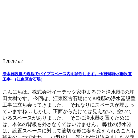
2026/5/21
浄水器設置の過程でパイプスペース内を診断します。~K様邸浄水器設置
工事~（江東区古石場）
こんにちは。株式会社イーテック家中まるごと浄水器®の坪
田大樹です。 今回は、江東区古石場にてK様邸の浄水器設置
工事に立ち会ってきました。 それなりにスペースが埋まっ
ていますね… しかし、正面からだけでは見えない、空いて
いるスペースがありました。 そこに浄水器を置くために
は、本体の背板を外さなくてはいけません。 弊社の浄水器
は、設置スペースに対して適切な形に姿を変えられることも
強みの一つですね。 小型化し、何とか滑り込みましたが問