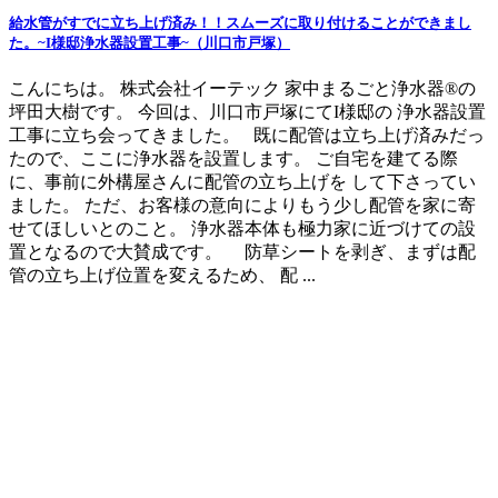
給水管がすでに立ち上げ済み！！スムーズに取り付けることができまし
た。~I様邸浄水器設置工事~（川口市戸塚）
こんにちは。 株式会社イーテック 家中まるごと浄水器®の
坪田大樹です。 今回は、川口市戸塚にてI様邸の 浄水器設置
工事に立ち会ってきました。 既に配管は立ち上げ済みだっ
たので、ここに浄水器を設置します。 ご自宅を建てる際
に、事前に外構屋さんに配管の立ち上げを して下さってい
ました。 ただ、お客様の意向によりもう少し配管を家に寄
せてほしいとのこと。 浄水器本体も極力家に近づけての設
置となるので大賛成です。 防草シートを剥ぎ、まずは配
管の立ち上げ位置を変えるため、 配 ...