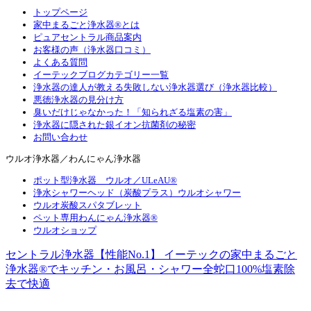
トップページ
家中まるごと浄水器®とは
ピュアセントラル商品案内
お客様の声（浄水器口コミ）
よくある質問
イーテックブログカテゴリー一覧
浄水器の達人が教える失敗しない浄水器選び（浄水器比較）
悪徳浄水器の見分け方
臭いだけじゃなかった！「知られざる塩素の害」
浄水器に隠された銀イオン抗菌剤の秘密
お問い合わせ
ウルオ浄水器／わんにゃん浄水器
ポット型浄水器 ウルオ／ULeAU®
浄水シャワーヘッド（炭酸プラス）ウルオシャワー
ウルオ炭酸スパタブレット
ペット専用わんにゃん浄水器®
ウルオショップ
セントラル浄水器【性能No.1】 イーテックの家中まるごと
浄水器®でキッチン・お風呂・シャワー全蛇口100%塩素除
去で快適