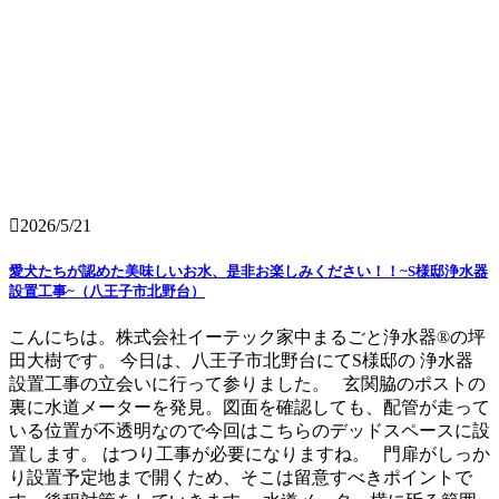
2026/5/21
愛犬たちが認めた美味しいお水、是非お楽しみください！！~S様邸浄水器
設置工事~（八王子市北野台）
こんにちは。株式会社イーテック家中まるごと浄水器®の坪
田大樹です。 今日は、八王子市北野台にてS様邸の 浄水器
設置工事の立会いに行って参りました。 玄関脇のポストの
裏に水道メーターを発見。図面を確認しても、配管が走って
いる位置が不透明なので今回はこちらのデッドスペースに設
置します。 はつり工事が必要になりますね。 門扉がしっか
り設置予定地まで開くため、そこは留意すべきポイントで