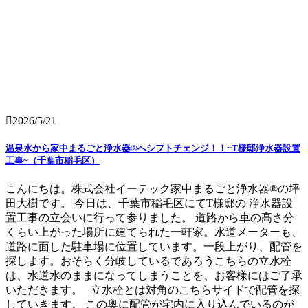
2026/5/21
温泉水から家中まるごと浄水器®へシフトチェンジ！！~T様邸浄水器設置
工事~（千葉市稲毛区）
こんにちは。株式会社イーテック家中まるごと浄水器®の坪
田大樹です。 今日は、千葉市稲毛区にてT様邸の 浄水器設
置工事の立会いに行って参りました。 道路から車の高さ分
くらい上がった場所に建てられた一軒家。水道メーターも、
道路に面した駐車場に位置しています。一段上がり、配管を
探します。おそらく分岐しているであろうこちらの立水栓
は、水道水のままになってしまうことを、お客様にはご了承
いただきます。 立水栓とは対角のこちらサイドで配管を探
していきます。 この奥に配管が宅内に入り込んでいるのが