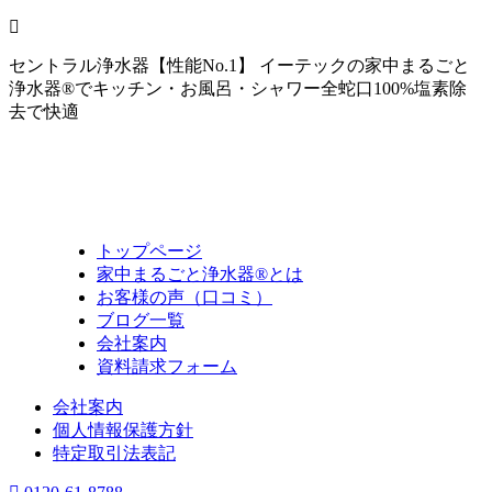
セントラル浄水器【性能No.1】 イーテックの家中まるごと
浄水器®でキッチン・お風呂・シャワー全蛇口100%塩素除
去で快適
トップページ
家中まるごと浄水器®とは
お客様の声（口コミ）
ブログ一覧
会社案内
資料請求フォーム
会社案内
個人情報保護方針
特定取引法表記