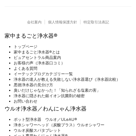
奈川県大和市S様のマンションに
を照らします。 これはちょっと
「水道水」（右） お湯（左）も
いに配管が準備されています。
家中まるごと浄水器® 「ピュアセ
...
水（真ん中）も塩素ゼロです。
水色の配管が水系統。オレンジの
ントラル」を設置してきました。
お店のオープンは2月6日（ ...
配管 がお湯系統です。 A様のマ
M様は、赤ちゃんを出産したば
会社案内
個人情報保護方針
特定取引法表記
ンションは、お湯をまとめて 作
かり。 産休を利用して浄水器の
って各戸に供給する仕組みなの
設置を行うことになりました。
家中まるごと浄水器®
で、 水道メーターとお湯メータ
しかし、設置予定場所のパイプス
...
ペースがすごく狭いのです。 水
トップページ
道メーターとガスメーターに電気
家中まるごと浄水器®とは
メーターまで１箇所にあり 浄水
ピュアセントラル商品案内
器を設置するスペースが見当たり
お客様の声（浄水器口コミ）
ません。 ３~５人家族用のタイ
よくある質問
イーテックブログカテゴリー一覧
プで ...
浄水器の達人が教える失敗しない浄水器選び（浄水器比較）
悪徳浄水器の見分け方
臭いだけじゃなかった！「知られざる塩素の害」
浄水器に隠された銀イオン抗菌剤の秘密
お問い合わせ
ウルオ浄水器／わんにゃん浄水器
ポット型浄水器 ウルオ／ULeAU®
浄水シャワーヘッド（炭酸プラス）ウルオシャワー
ウルオ炭酸スパタブレット
ペット専用わんにゃん浄水器®