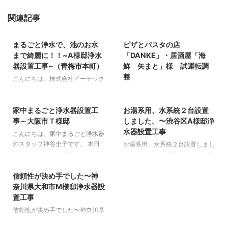
関連記事
2025/8/2
2008/12/27
まるごと浄水で、池のお水
ピザとパスタの店
まで綺麗に！！~A様邸浄水
「DANKE」・居酒屋「海
器設置工事~（青梅市本町）
鮮 矢まと」様 試運転調
整
こんにちは。株式会社イーテック
家中まるごと浄水器®の坪田大樹
こんにちは。家中まるごと浄水器
2013/7/23
2015/8/27
です。 今日は、青梅市本町にてA
の小野志郎です。 昨日設置工事
様邸の浄水器設置工事の立会いに
家中まるごと浄水器設置工
お湯系用、水系統２台設置
を行った新築物件、 小田急線
行ってきました。 メーターのす
千歳船橋駅前ピザとパスタの店
事～大阪市Ｔ様邸
しました。〜渋谷区A様邸浄
ぐそばに浄水器を設置し外水道含
「DANKE」様と 居酒屋「海鮮
水器設置工事
こんにちは。家中まるごと浄水器
めすべて浄水にしたい！ という
矢まと」様の業務用浄水器の調
のスタッフ神谷圭子です。 本日
お湯系用、水系統２台設置しまし
ことで現地を確認すると――なん
整・検査で 再訪問しました。 設
工事が行われた大阪市T様邸の工
た。〜渋谷区A様邸浄水器設置工
2015/6/11
と、メーターの二次側にはコンク
置時には十分なスペースが確保さ
事写真が届きましたのでご紹介し
事 こんにちは。 水とフィルター
リート製のスロープが…！ ひと
れていましたが、 浄水器が棚と
ます。 きれいに設置できて
のプロフェッショナル 家中まる
信頼性が決め手でした〜神
まず設置予定地を確認。浄水器本
棚に挟まれてメンテナンスが困難
安心しました。
ごと浄水器®の小野志郎です。
奈川県大和市M様邸浄水器設
体は、コンクリートの上にアンカ
に。 それでもなんとか浄水器の
渋谷区のA邸マンションの浄水器
置工事
ーを打って固定。見た目も安定感
上部フタをはずしてフィルターを
設置工事の立会いをしてきまし
信頼性が決め手でした〜神奈川県
もバッチリです。 作業ライトを
装填。 残留塩素チェックもOKで
た。 A様邸はリフォーム中。 事
大和市M様邸浄水器設置工事 神
持ち出して、スロープ下の暗がり
す。 青い色がついているのが
前の打ち合わせのおかげで きれ