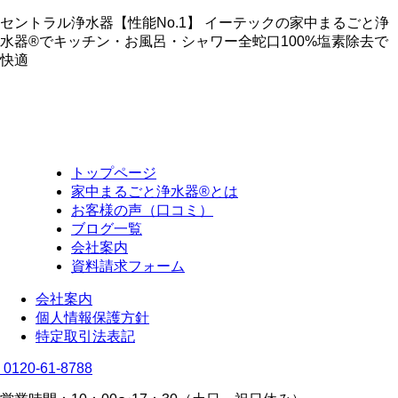
セントラル浄水器【性能No.1】 イーテックの家中まるごと浄
水器®でキッチン・お風呂・シャワー全蛇口100%塩素除去で
快適
トップページ
家中まるごと浄水器®とは
お客様の声（口コミ）
ブログ一覧
会社案内
資料請求フォーム
会社案内
個人情報保護方針
特定取引法表記
0120-61-8788