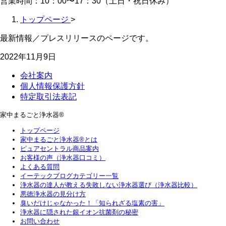
営業時間：10：00〜17：30（土日・祝日休み）
トップページ
>
最新情報／プレスリリースのページです。
2022年11月9日
会社案内
個人情報保護方針
特定取引法表記
家中まるごと浄水器®
トップページ
家中まるごと浄水器®とは
ピュアセントラル商品案内
お客様の声（浄水器口コミ）
よくある質問
イーテックブログカテゴリー一覧
浄水器の達人が教える失敗しない浄水器選び（浄水器比較）
悪徳浄水器の見分け方
臭いだけじゃなかった！「知られざる塩素の害」
浄水器に隠された銀イオン抗菌剤の秘密
お問い合わせ