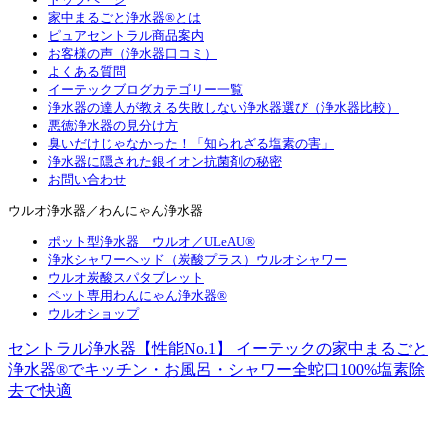
家中まるごと浄水器®とは
ピュアセントラル商品案内
お客様の声（浄水器口コミ）
よくある質問
イーテックブログカテゴリー一覧
浄水器の達人が教える失敗しない浄水器選び（浄水器比較）
悪徳浄水器の見分け方
臭いだけじゃなかった！「知られざる塩素の害」
浄水器に隠された銀イオン抗菌剤の秘密
お問い合わせ
ウルオ浄水器／わんにゃん浄水器
ポット型浄水器 ウルオ／ULeAU®
浄水シャワーヘッド（炭酸プラス）ウルオシャワー
ウルオ炭酸スパタブレット
ペット専用わんにゃん浄水器®
ウルオショップ
セントラル浄水器【性能No.1】 イーテックの家中まるごと
浄水器®でキッチン・お風呂・シャワー全蛇口100%塩素除
去で快適