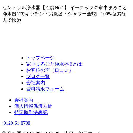
セントラル浄水器【性能No.1】 イーテックの家中まるごと
浄水器®でキッチン・お風呂・シャワー全蛇口100%塩素除
去で快適
トップページ
家中まるごと浄水器®とは
お客様の声（口コミ）
ブログ一覧
会社案内
資料請求フォーム
会社案内
個人情報保護方針
特定取引法表記
0120-61-8788