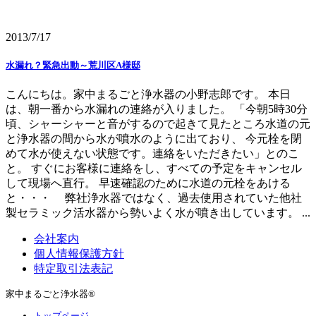
2013/7/17
水漏れ？緊急出動～荒川区A様邸
こんにちは。家中まるごと浄水器の小野志郎です。 本日
は、朝一番から水漏れの連絡が入りました。 「今朝5時30分
頃、シャーシャーと音がするので起きて見たところ水道の元
と浄水器の間から水が噴水のように出ており、 今元栓を閉
めて水が使えない状態です。連絡をいただきたい」とのこ
と。 すぐにお客様に連絡をし、すべての予定をキャンセル
して現場へ直行。 早速確認のために水道の元栓をあける
と・・・ 弊社浄水器ではなく、過去使用されていた他社
製セラミック活水器から勢いよく水が噴き出しています。 ...
会社案内
個人情報保護方針
特定取引法表記
家中まるごと浄水器®
トップページ