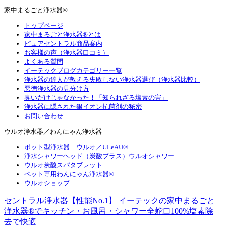
家中まるごと浄水器®
トップページ
家中まるごと浄水器®とは
ピュアセントラル商品案内
お客様の声（浄水器口コミ）
よくある質問
イーテックブログカテゴリー一覧
浄水器の達人が教える失敗しない浄水器選び（浄水器比較）
悪徳浄水器の見分け方
臭いだけじゃなかった！「知られざる塩素の害」
浄水器に隠された銀イオン抗菌剤の秘密
お問い合わせ
ウルオ浄水器／わんにゃん浄水器
ポット型浄水器 ウルオ／ULeAU®
浄水シャワーヘッド（炭酸プラス）ウルオシャワー
ウルオ炭酸スパタブレット
ペット専用わんにゃん浄水器®
ウルオショップ
セントラル浄水器【性能No.1】 イーテックの家中まるごと
浄水器®でキッチン・お風呂・シャワー全蛇口100%塩素除
去で快適