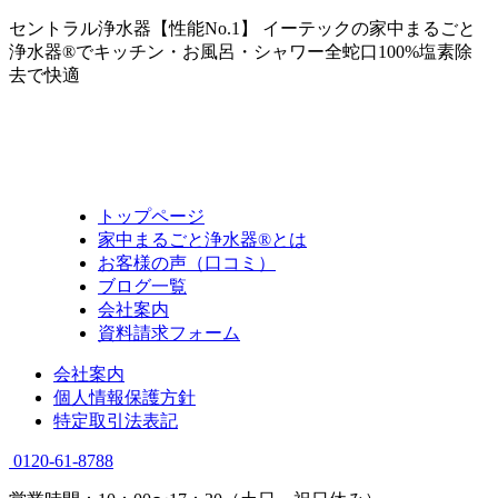
セントラル浄水器【性能No.1】 イーテックの家中まるごと
浄水器®でキッチン・お風呂・シャワー全蛇口100%塩素除
去で快適
トップページ
家中まるごと浄水器®とは
お客様の声（口コミ）
ブログ一覧
会社案内
資料請求フォーム
会社案内
個人情報保護方針
特定取引法表記
0120-61-8788