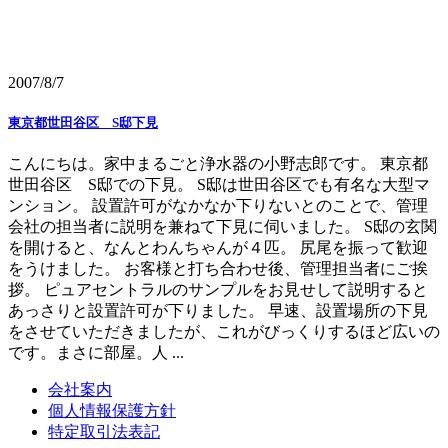
2007/8/7
東京都世田谷区 S邸下見
こんにちは。家中まるごと浄水器の小野志郎です。 東京都
世田谷区 S邸での下見。 S邸は世田谷区でも有名な大型マ
ンション。 設置許可がなかなか下りないとのことで、管理
会社の担当者に説明を兼ねて下見に伺いました。 S邸の玄関
を開けると、なんとわんちゃんが４匹。 尻尾を振って歓迎
をうけました。 お客様と打ち合わせ後、管理担当者にご挨
拶。 ピュアセントラルのサンプルをお見せして説明すると
あっさりと設置許可が下りました。 早速、設置場所の下見
をさせていただきましたが、これがびっくりするほど広いの
です。まさに部屋。人 ...
会社案内
個人情報保護方針
特定取引法表記