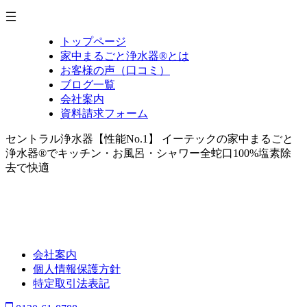
トップページ
家中まるごと浄水器®とは
お客様の声（口コミ）
ブログ一覧
会社案内
資料請求フォーム
セントラル浄水器【性能No.1】 イーテックの家中まるごと
浄水器®でキッチン・お風呂・シャワー全蛇口100%塩素除
去で快適
会社案内
個人情報保護方針
特定取引法表記