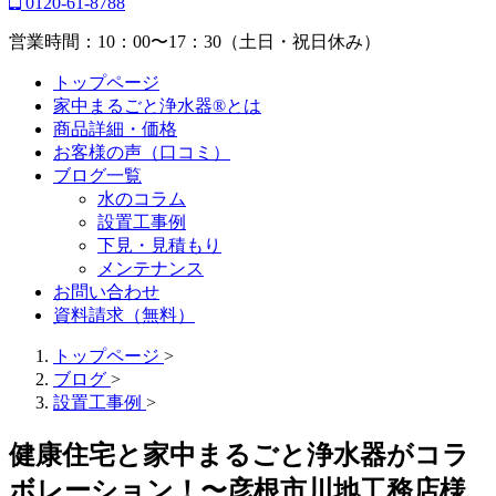
0120-61-8788
営業時間：10：00〜17：30（土日・祝日休み）
トップページ
家中まるごと浄水器®とは
商品詳細・価格
お客様の声（口コミ）
ブログ一覧
水のコラム
設置工事例
下見・見積もり
メンテナンス
お問い合わせ
資料請求（無料）
トップページ
>
ブログ
>
設置工事例
>
健康住宅と家中まるごと浄水器がコラ
ボレーション！〜彦根市川地工務店様