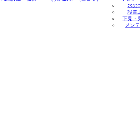
水の
設置
下見・
メンテ