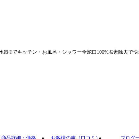
浄水器®でキッチン・お風呂・シャワー全蛇口100%塩素除去で快
商品詳細・価格
お客様の声（口コミ）
ブログ