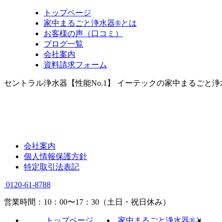
トップページ
家中まるごと浄水器®とは
お客様の声（口コミ）
ブログ一覧
会社案内
資料請求フォーム
セントラル浄水器【性能No.1】 イーテックの家中まるごと
会社案内
個人情報保護方針
特定取引法表記
0120-61-8788
営業時間：10：00〜17：30（土日・祝日休み）
トップページ
家中まるごと浄水器®と