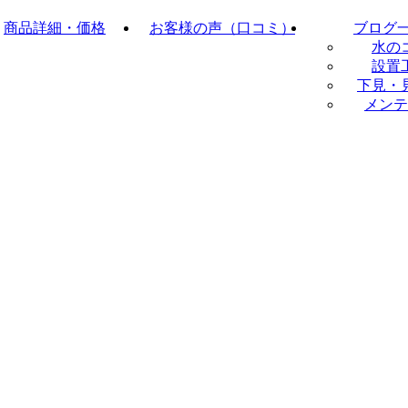
商品詳細・価格
お客様の声（口コミ）
ブログ
水の
設置
下見・
メンテ