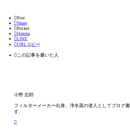
Post
Share
Pocket
Hatena
LINE
URLコピー
この記事を書いた人
小野 志郎
フィルターメーカー出身。浄水器の達人としてブログ書
す。