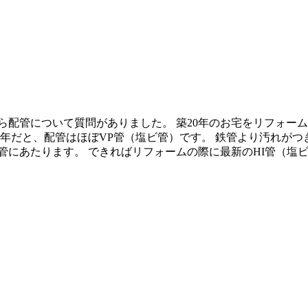
ら配管について質問がありました。 築20年のお宅をリフォー
0年だと、配管はほぼVP管（塩ビ管）です。 鉄管より汚れが
にあたります。 できればリフォームの際に最新のHI管（塩ビ管）