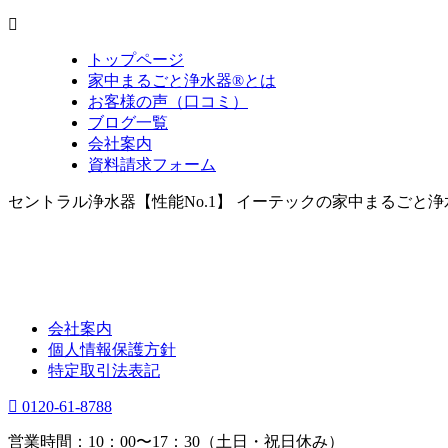
トップページ
家中まるごと浄水器®とは
お客様の声（口コミ）
ブログ一覧
会社案内
資料請求フォーム
セントラル浄水器【性能No.1】 イーテックの家中まるごと
会社案内
個人情報保護方針
特定取引法表記
0120-61-8788
営業時間：10：00〜17：30（土日・祝日休み）