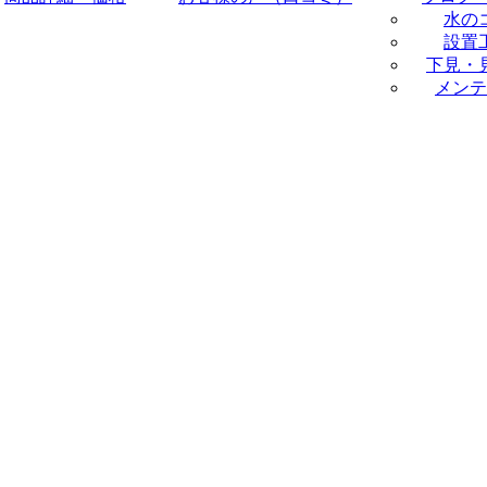
水の
設置
下見・
メンテ