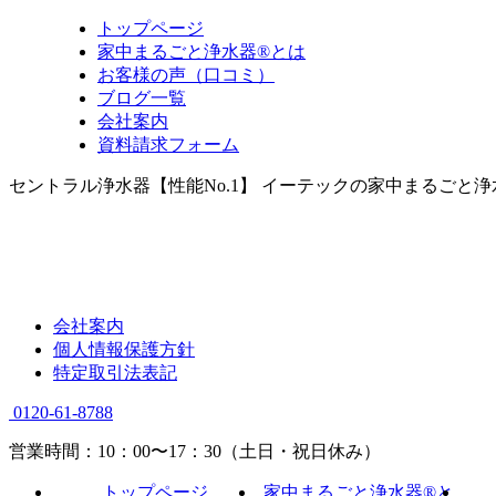
トップページ
家中まるごと浄水器®とは
お客様の声（口コミ）
ブログ一覧
会社案内
資料請求フォーム
セントラル浄水器【性能No.1】 イーテックの家中まるごと
会社案内
個人情報保護方針
特定取引法表記
0120-61-8788
営業時間：10：00〜17：30（土日・祝日休み）
トップページ
家中まるごと浄水器®と