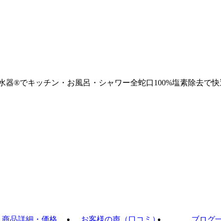
浄水器®でキッチン・お風呂・シャワー全蛇口100%塩素除去で快
商品詳細・価格
お客様の声（口コミ）
ブログ