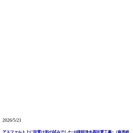
2026/5/21
アスファルト上に設置は初の試みでした~H様邸浄水器設置工事~（南房総