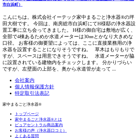
市白浜町）
こんにちは。株式会社イーテック家中まるごと浄水器®の坪
田大樹です。 今回は、南房総市白浜町にてH様邸の浄水器設
置工事に立ち会ってきました。 H様の御自宅は敷地が広く、
全部で4棟あるためか水道メーターは30㎜とかなり大きめな
口径。 お客様の御要望によっては、ここに直接業務用の浄
水器を設置することになりそうですね。 草木はもりもりで
すが、スペースは用意できそうですね。 水道メーターが脇
に設置されている建物内をチェックします。 分かりづらい
ですが、左壁面の上部を、奥から水道管が走って ...
会社案内
個人情報保護方針
特定取引法表記
家中まるごと浄水器®
トップページ
家中まるごと浄水器®とは
ピュアセントラル商品案内
お客様の声（浄水器口コミ）
よくある質問