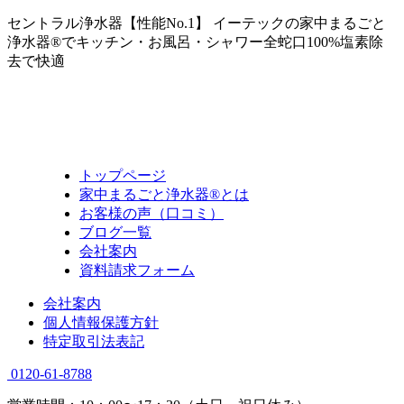
セントラル浄水器【性能No.1】 イーテックの家中まるごと
浄水器®でキッチン・お風呂・シャワー全蛇口100%塩素除
去で快適
トップページ
家中まるごと浄水器®とは
お客様の声（口コミ）
ブログ一覧
会社案内
資料請求フォーム
会社案内
個人情報保護方針
特定取引法表記
0120-61-8788