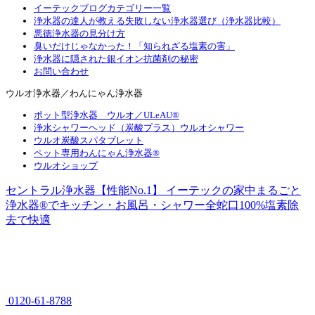
イーテックブログカテゴリー一覧
浄水器の達人が教える失敗しない浄水器選び（浄水器比較）
悪徳浄水器の見分け方
臭いだけじゃなかった！「知られざる塩素の害」
浄水器に隠された銀イオン抗菌剤の秘密
お問い合わせ
ウルオ浄水器／わんにゃん浄水器
ポット型浄水器 ウルオ／ULeAU®
浄水シャワーヘッド（炭酸プラス）ウルオシャワー
ウルオ炭酸スパタブレット
ペット専用わんにゃん浄水器®
ウルオショップ
セントラル浄水器【性能No.1】 イーテックの家中まるごと
浄水器®でキッチン・お風呂・シャワー全蛇口100%塩素除
去で快適
0120-61-8788