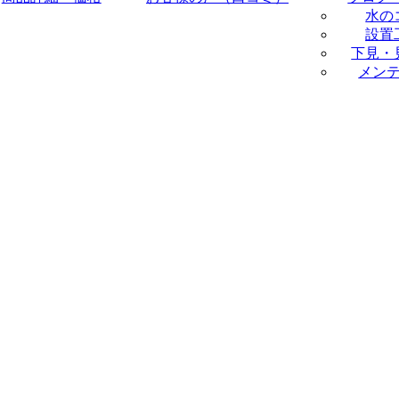
水の
設置
下見・
メン