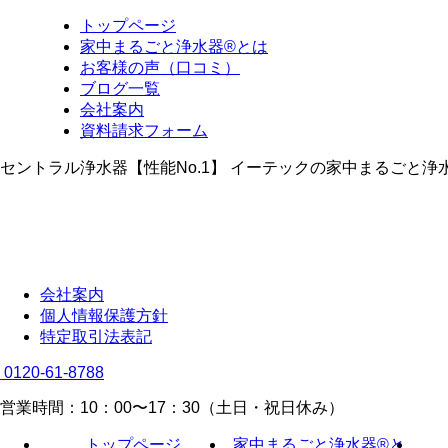
トップページ
家中まるごと浄水器®とは
お客様の声（口コミ）
ブログ一覧
会社案内
資料請求フォーム
セントラル浄水器【性能No.1】 イーテックの家中まるごと浄
会社案内
個人情報保護方針
特定取引法表記
0120-61-8788
営業時間：10：00〜17：30（土日・祝日休み）
トップページ
家中まるごと浄水器®と