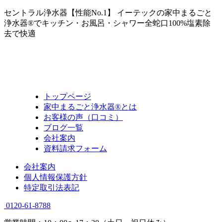
セントラル浄水器【性能No.1】 イーテックの家中まるごと
浄水器®でキッチン・お風呂・シャワー全蛇口100%塩素除
去で快適
トップページ
家中まるごと浄水器®とは
お客様の声（口コミ）
ブログ一覧
会社案内
資料請求フォーム
会社案内
個人情報保護方針
特定取引法表記
0120-61-8788