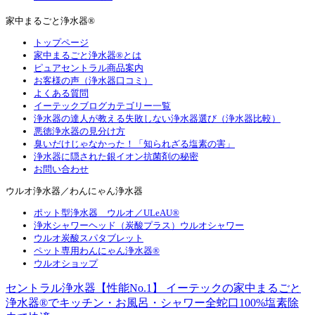
家中まるごと浄水器®
トップページ
家中まるごと浄水器®とは
ピュアセントラル商品案内
お客様の声（浄水器口コミ）
よくある質問
イーテックブログカテゴリー一覧
浄水器の達人が教える失敗しない浄水器選び（浄水器比較）
悪徳浄水器の見分け方
臭いだけじゃなかった！「知られざる塩素の害」
浄水器に隠された銀イオン抗菌剤の秘密
お問い合わせ
ウルオ浄水器／わんにゃん浄水器
ポット型浄水器 ウルオ／ULeAU®
浄水シャワーヘッド（炭酸プラス）ウルオシャワー
ウルオ炭酸スパタブレット
ペット専用わんにゃん浄水器®
ウルオショップ
セントラル浄水器【性能No.1】 イーテックの家中まるごと
浄水器®でキッチン・お風呂・シャワー全蛇口100%塩素除