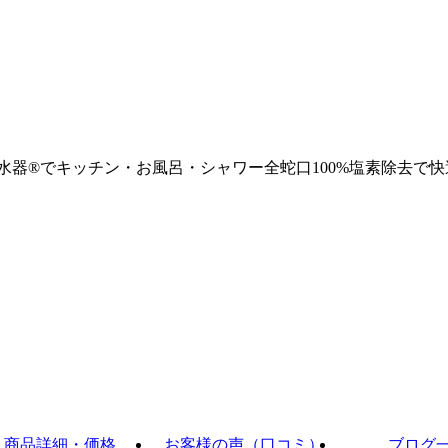
浄水器®でキッチン・お風呂・シャワー全蛇口100%塩素除去で快
商品詳細・価格
お客様の声（口コミ）
ブログ