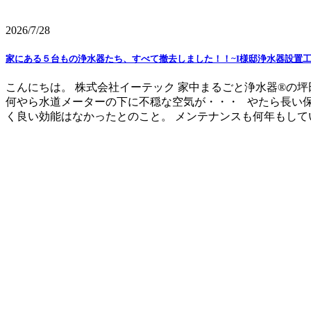
2026/7/28
家にある５台もの浄水器たち、すべて撤去しました！！~I様邸浄水器設置工
こんにちは。 株式会社イーテック 家中まるごと浄水器®の
何やら水道メーターの下に不穏な空気が・・・ やたら長い
く良い効能はなかったとのこと。 メンテナンスも何年もしてい