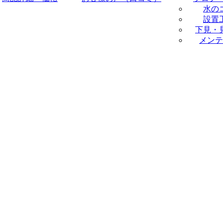
水の
設置
下見・
メンテ