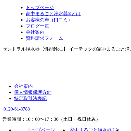
トップページ
家中まるごと浄水器®とは
お客様の声（口コミ）
ブログ一覧
会社案内
資料請求フォーム
セントラル浄水器【性能No.1】 イーテックの家中まるごと
会社案内
個人情報保護方針
特定取引法表記
0120-61-8788
営業時間：10：00〜17：30（土日・祝日休み）
トップページ
家中まるごと浄水器®と