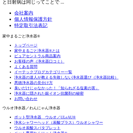
と日射病は同じってことで ...
会社案内
個人情報保護方針
特定取引法表記
家中まるごと浄水器®
トップページ
家中まるごと浄水器®とは
ピュアセントラル商品案内
お客様の声（浄水器口コミ）
よくある質問
イーテックブログカテゴリー一覧
浄水器の達人が教える失敗しない浄水器選び（浄水器比較）
悪徳浄水器の見分け方
臭いだけじゃなかった！「知られざる塩素の害」
浄水器に隠された銀イオン抗菌剤の秘密
お問い合わせ
ウルオ浄水器／わんにゃん浄水器
ポット型浄水器 ウルオ／ULeAU®
浄水シャワーヘッド（炭酸プラス）ウルオシャワー
ウルオ炭酸スパタブレット