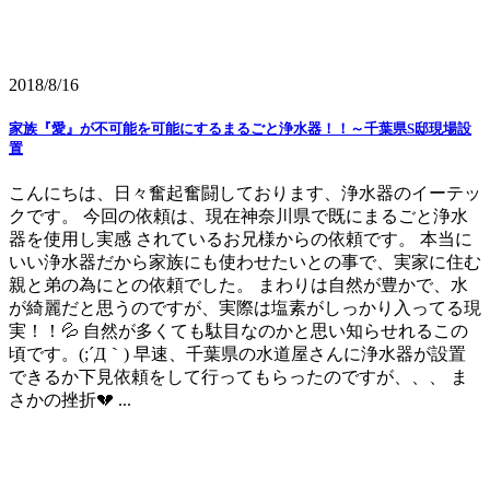
2018/8/16
家族『愛』が不可能を可能にするまるごと浄水器！！～千葉県S邸現場設
置
こんにちは、日々奮起奮闘しております、浄水器のイーテッ
クです。 今回の依頼は、現在神奈川県で既にまるごと浄水
器を使用し実感 されているお兄様からの依頼です。 本当に
いい浄水器だから家族にも使わせたいとの事で、実家に住む
親と弟の為にとの依頼でした。 まわりは自然が豊かで、水
が綺麗だと思うのですが、実際は塩素がしっかり入ってる現
実！！💦 自然が多くても駄目なのかと思い知らせれるこの
頃です。(;´Д｀) 早速、千葉県の水道屋さんに浄水器が設置
できるか下見依頼をして行ってもらったのですが、、、 ま
さかの挫折💔 ...