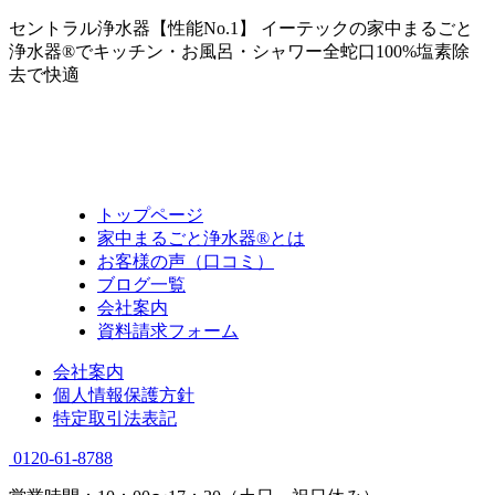
セントラル浄水器【性能No.1】 イーテックの家中まるごと
浄水器®でキッチン・お風呂・シャワー全蛇口100%塩素除
去で快適
トップページ
家中まるごと浄水器®とは
お客様の声（口コミ）
ブログ一覧
会社案内
資料請求フォーム
会社案内
個人情報保護方針
特定取引法表記
0120-61-8788