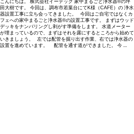
こんにちは。 株式会社イーテック 家中まるごと浄水器®の坪
田大樹です。 今回は、調布市若葉台にてK様（CAFE）の 浄水
器設置工事に立ち会ってきました。 今回はご自宅ではなくカ
フェへの家中まるごと浄水器®の設置工事です。 まずはウッド
デッキをナンバリングし剥がす準備をします。 水道メーター
が埋まっているので、まずはそれを露にするところから始めて
いきましょう。 左では配管を掘り出す作業、右では浄水器の
設置を進めています。 配管を通す道ができました。 今 ...