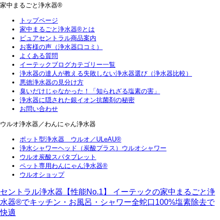
家中まるごと浄水器®
トップページ
家中まるごと浄水器®とは
ピュアセントラル商品案内
お客様の声（浄水器口コミ）
よくある質問
イーテックブログカテゴリー一覧
浄水器の達人が教える失敗しない浄水器選び（浄水器比較）
悪徳浄水器の見分け方
臭いだけじゃなかった！「知られざる塩素の害」
浄水器に隠された銀イオン抗菌剤の秘密
お問い合わせ
ウルオ浄水器／わんにゃん浄水器
ポット型浄水器 ウルオ／ULeAU®
浄水シャワーヘッド（炭酸プラス）ウルオシャワー
ウルオ炭酸スパタブレット
ペット専用わんにゃん浄水器®
ウルオショップ
セントラル浄水器【性能No.1】 イーテックの家中まるごと浄
水器®でキッチン・お風呂・シャワー全蛇口100%塩素除去で
快適