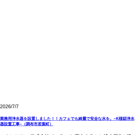
2026/7/7
業務用浄水器を設置しました！！カフェでも綺麗で安全な水を。~K様邸浄水
器設置工事~（調布市若葉町）