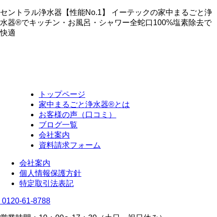
セントラル浄水器【性能No.1】 イーテックの家中まるごと浄
水器®でキッチン・お風呂・シャワー全蛇口100%塩素除去で
快適
トップページ
家中まるごと浄水器®とは
お客様の声（口コミ）
ブログ一覧
会社案内
資料請求フォーム
会社案内
個人情報保護方針
特定取引法表記
0120-61-8788