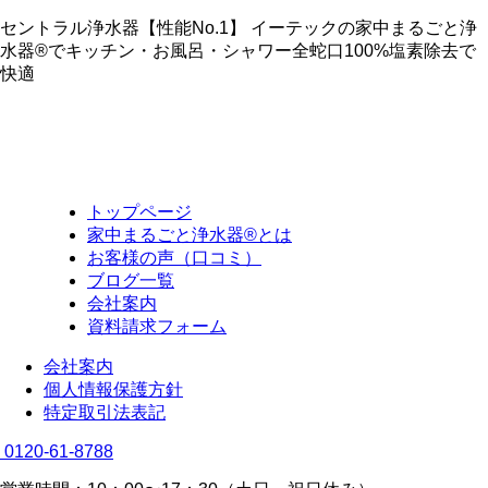
セントラル浄水器【性能No.1】 イーテックの家中まるごと浄
水器®でキッチン・お風呂・シャワー全蛇口100%塩素除去で
快適
トップページ
家中まるごと浄水器®とは
お客様の声（口コミ）
ブログ一覧
会社案内
資料請求フォーム
会社案内
個人情報保護方針
特定取引法表記
0120-61-8788