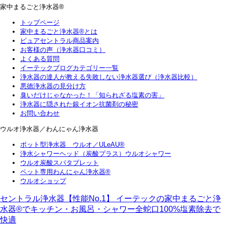
家中まるごと浄水器®
トップページ
家中まるごと浄水器®とは
ピュアセントラル商品案内
お客様の声（浄水器口コミ）
よくある質問
イーテックブログカテゴリー一覧
浄水器の達人が教える失敗しない浄水器選び（浄水器比較）
悪徳浄水器の見分け方
臭いだけじゃなかった！「知られざる塩素の害」
浄水器に隠された銀イオン抗菌剤の秘密
お問い合わせ
ウルオ浄水器／わんにゃん浄水器
ポット型浄水器 ウルオ／ULeAU®
浄水シャワーヘッド（炭酸プラス）ウルオシャワー
ウルオ炭酸スパタブレット
ペット専用わんにゃん浄水器®
ウルオショップ
セントラル浄水器【性能No.1】 イーテックの家中まるごと浄
水器®でキッチン・お風呂・シャワー全蛇口100%塩素除去で
快適