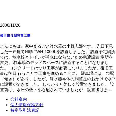
2006/11/28
横浜市Ｎ邸設置工事
こんにちは。家中まるごと浄水器の小野志郎です。 先日下見
した一戸建てN邸にWH-1000Lを設置しました。 設置予定場所
では、散水栓とトイレが浄水にならないため急遽設置 場所を
変更。 駐車場のデッドスペースに設置することになりまし
た。 コンクリートはつり工事が必要になりましたが、復旧工
事は後日 行うことで工事を進めることに。 駐車場には、勾配
（傾き）がありましたが、浄水器本体の調整足のおかげで水平
に設置ができました。 しっかりと美しく設置できました。 設
置前は、水圧の低下を心配されていましたが、設置後はま ...
会社案内
個人情報保護方針
特定取引法表記