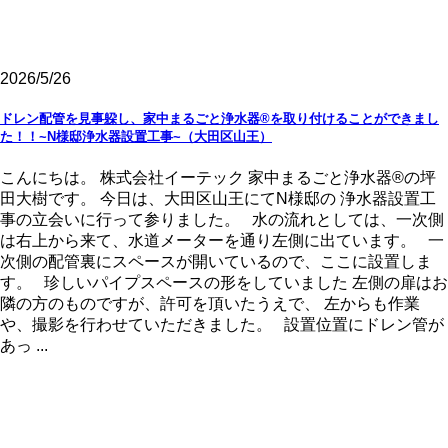
2026/5/26
ドレン配管を見事躱し、家中まるごと浄水器®を取り付けることができまし
た！！~N様邸浄水器設置工事~（大田区山王）
こんにちは。 株式会社イーテック 家中まるごと浄水器®の坪
田大樹です。 今日は、大田区山王にてN様邸の 浄水器設置工
事の立会いに行って参りました。 水の流れとしては、一次側
は右上から来て、水道メーターを通り左側に出ています。 一
次側の配管裏にスペースが開いているので、ここに設置しま
す。 珍しいパイプスペースの形をしていました 左側の扉はお
隣の方のものですが、許可を頂いたうえで、 左からも作業
や、撮影を行わせていただきました。 設置位置にドレン管が
あっ ...