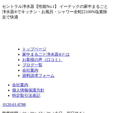
セントラル浄水器【性能No.1】 イーテックの家中まるごと
浄水器®でキッチン・お風呂・シャワー全蛇口100%塩素除
去で快適
トップページ
家中まるごと浄水器®とは
お客様の声（口コミ）
ブログ一覧
会社案内
資料請求フォーム
会社案内
個人情報保護方針
特定取引法表記
0120-61-8788