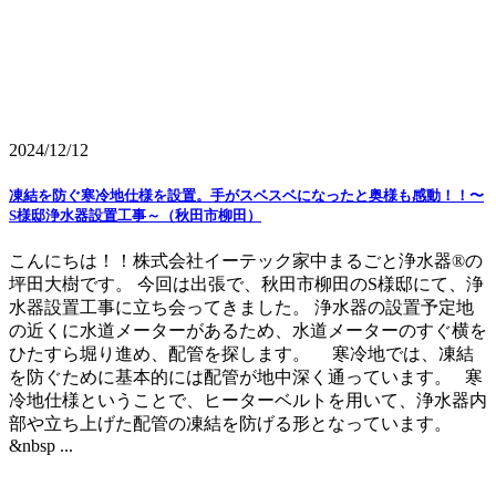
2024/12/12
凍結を防ぐ寒冷地仕様を設置。手がスベスベになったと奥様も感動！！〜
S様邸浄水器設置工事～（秋田市柳田）
こんにちは！！株式会社イーテック家中まるごと浄水器®の
坪田大樹です。 今回は出張で、秋田市柳田のS様邸にて、浄
水器設置工事に立ち会ってきました。 浄水器の設置予定地
の近くに水道メーターがあるため、水道メーターのすぐ横を
ひたすら堀り進め、配管を探します。 寒冷地では、凍結
を防ぐために基本的には配管が地中深く通っています。 寒
冷地仕様ということで、ヒーターベルトを用いて、浄水器内
部や立ち上げた配管の凍結を防げる形となっています。
&nbsp ...