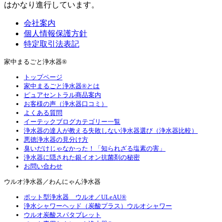
はかなり進行しています。
会社案内
個人情報保護方針
特定取引法表記
家中まるごと浄水器®
トップページ
家中まるごと浄水器®とは
ピュアセントラル商品案内
お客様の声（浄水器口コミ）
よくある質問
イーテックブログカテゴリー一覧
浄水器の達人が教える失敗しない浄水器選び（浄水器比較）
悪徳浄水器の見分け方
臭いだけじゃなかった！「知られざる塩素の害」
浄水器に隠された銀イオン抗菌剤の秘密
お問い合わせ
ウルオ浄水器／わんにゃん浄水器
ポット型浄水器 ウルオ／ULeAU®
浄水シャワーヘッド（炭酸プラス）ウルオシャワー
ウルオ炭酸スパタブレット