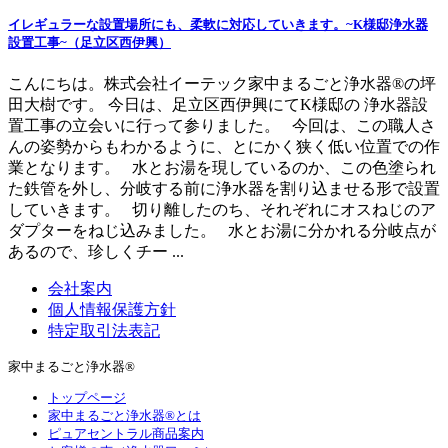
イレギュラーな設置場所にも、柔軟に対応していきます。~K様邸浄水器
設置工事~（足立区西伊興）
こんにちは。株式会社イーテック家中まるごと浄水器®の坪
田大樹です。 今日は、足立区西伊興にてK様邸の 浄水器設
置工事の立会いに行って参りました。 今回は、この職人さ
んの姿勢からもわかるように、とにかく狭く低い位置での作
業となります。 水とお湯を現しているのか、この色塗られ
た鉄管を外し、分岐する前に浄水器を割り込ませる形で設置
していきます。 切り離したのち、それぞれにオスねじのア
ダプターをねじ込みました。 水とお湯に分かれる分岐点が
あるので、珍しくチー ...
会社案内
個人情報保護方針
特定取引法表記
家中まるごと浄水器®
トップページ
家中まるごと浄水器®とは
ピュアセントラル商品案内