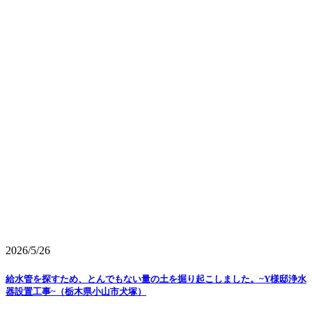
2026/5/26
給水管を探すため、とんでもない量の土を掘り起こしました。~Y様邸浄水
器設置工事~（栃木県小山市犬塚）