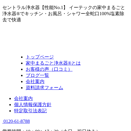
セントラル浄水器【性能No.1】 イーテックの家中まるごと
浄水器®でキッチン・お風呂・シャワー全蛇口100%塩素除
去で快適
トップページ
家中まるごと浄水器®とは
お客様の声（口コミ）
ブログ一覧
会社案内
資料請求フォーム
会社案内
個人情報保護方針
特定取引法表記
0120-61-8788