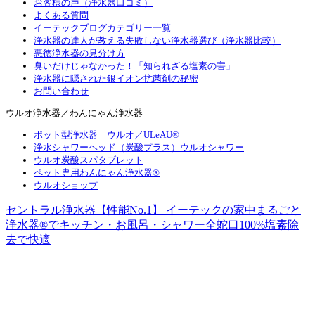
お客様の声（浄水器口コミ）
よくある質問
イーテックブログカテゴリー一覧
浄水器の達人が教える失敗しない浄水器選び（浄水器比較）
悪徳浄水器の見分け方
臭いだけじゃなかった！「知られざる塩素の害」
浄水器に隠された銀イオン抗菌剤の秘密
お問い合わせ
ウルオ浄水器／わんにゃん浄水器
ポット型浄水器 ウルオ／ULeAU®
浄水シャワーヘッド（炭酸プラス）ウルオシャワー
ウルオ炭酸スパタブレット
ペット専用わんにゃん浄水器®
ウルオショップ
セントラル浄水器【性能No.1】 イーテックの家中まるごと
浄水器®でキッチン・お風呂・シャワー全蛇口100%塩素除
去で快適