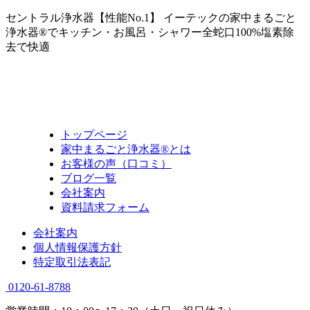
セントラル浄水器【性能No.1】 イーテックの家中まるごと
浄水器®でキッチン・お風呂・シャワー全蛇口100%塩素除
去で快適
トップページ
家中まるごと浄水器®とは
お客様の声（口コミ）
ブログ一覧
会社案内
資料請求フォーム
会社案内
個人情報保護方針
特定取引法表記
0120-61-8788