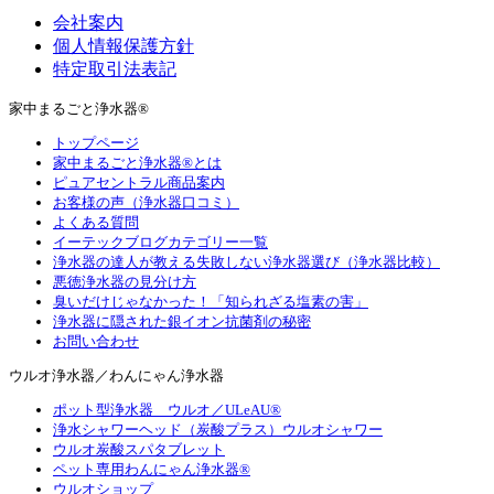
会社案内
個人情報保護方針
特定取引法表記
家中まるごと浄水器®
トップページ
家中まるごと浄水器®とは
ピュアセントラル商品案内
お客様の声（浄水器口コミ）
よくある質問
イーテックブログカテゴリー一覧
浄水器の達人が教える失敗しない浄水器選び（浄水器比較）
悪徳浄水器の見分け方
臭いだけじゃなかった！「知られざる塩素の害」
浄水器に隠された銀イオン抗菌剤の秘密
お問い合わせ
ウルオ浄水器／わんにゃん浄水器
ポット型浄水器 ウルオ／ULeAU®
浄水シャワーヘッド（炭酸プラス）ウルオシャワー
ウルオ炭酸スパタブレット
ペット専用わんにゃん浄水器®
ウルオショップ