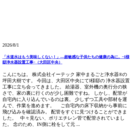
2026/8/1
「水道水はもう美味しくない！」―超敏感な子供たちの健康の為に。~I様
邸浄水器設置工事~（大田区中央）
こんにちは。 株式会社イーテック 家中まるごと浄水器®の
坪田大樹です。 今回は、大田区中央にてI様邸の 浄水器設置
工事に立ち会ってきました。 給湯器、室外機の奥行分の狭
さで、家の裏に行くのが少し困難ですね。 しかし、配管が
自宅内に入り込んでいるのは裏。 少しずつ工具や部材を運
んで、作業を進めます。 ご自宅内の床下収納から事前に
飛び込みを確認済み。 配管をすぐに見つけることができま
した。 中々見ない、ポリエチレン管で配管されていまし
た。 念のため、IN側に栓をして元 ...