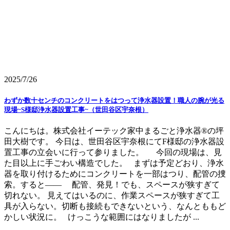
2025/7/26
わずか数十センチのコンクリートをはつって浄水器設置！職人の腕が光る
現場~S様邸浄水器設置工事~（世田谷区宇奈根）
こんにちは。株式会社イーテック家中まるごと浄水器®の坪
田大樹です。 今日は、世田谷区宇奈根にてF様邸の浄水器設
置工事の立会いに行って参りました。 今回の現場は、見
た目以上に手ごわい構造でした。 まずは予定どおり、浄水
器を取り付けるためにコンクリートを一部はつり、配管の捜
索。すると―― 配管、発見！でも、スペースが狭すぎて
切れない。 見えてはいるのに、作業スペースが狭すぎて工
具が入らない。切断も接続もできないという、なんとももど
かしい状況に。 けっこうな範囲にはなりましたが ...