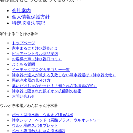
会社案内
個人情報保護方針
特定取引法表記
家中まるごと浄水器®
トップページ
家中まるごと浄水器®とは
ピュアセントラル商品案内
お客様の声（浄水器口コミ）
よくある質問
イーテックブログカテゴリー一覧
浄水器の達人が教える失敗しない浄水器選び（浄水器比較）
悪徳浄水器の見分け方
臭いだけじゃなかった！「知られざる塩素の害」
浄水器に隠された銀イオン抗菌剤の秘密
お問い合わせ
ウルオ浄水器／わんにゃん浄水器
ポット型浄水器 ウルオ／ULeAU®
浄水シャワーヘッド（炭酸プラス）ウルオシャワー
ウルオ炭酸スパタブレット
ペット専用わんにゃん浄水器®