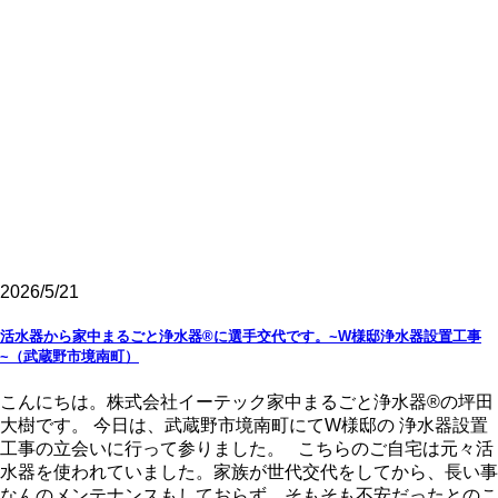
2026/5/21
活水器から家中まるごと浄水器®に選手交代です。~W様邸浄水器設置工事
~（武蔵野市境南町）
こんにちは。株式会社イーテック家中まるごと浄水器®の坪田
大樹です。 今日は、武蔵野市境南町にてW様邸の 浄水器設置
工事の立会いに行って参りました。 こちらのご自宅は元々活
水器を使われていました。家族が世代交代をしてから、長い事
なんのメンテナンスもしておらず、そもそも不安だったとのこ