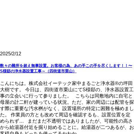
2025/2/12
数々の難所を超え無事設置。お客様の為、あの手この手を尽くします！！〜
S様邸の浄水器設置工事～（四街道市栗山）
こんにちは。株式会社イーテック家中まるごと浄水器®の坪田
大樹です。 今日は、四街道市栗山にてS様邸の、浄水器設置工
事の立会いに行って参りました。 こちらは同敷地内に自宅と
母屋の計二軒が建っている状況。ただ、家の周辺には配管を探
す際に重要な汚水桝がなく、設置場所の特定に困難を極めまし
た。 作業員の方とも改めて周辺を確認するも、設置位置を定
められず… まだまだ不透明ではありましたが、可能性の高さ
から給湯器付近を掘り始めることに。給湯器が二つあるが、お
客様自身もどっちを使ってるかわか ...