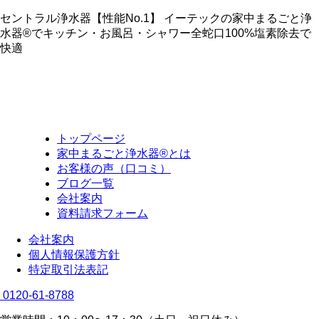
セントラル浄水器【性能No.1】 イーテックの家中まるごと浄
水器®でキッチン・お風呂・シャワー全蛇口100%塩素除去で
快適
トップページ
家中まるごと浄水器®とは
お客様の声（口コミ）
ブログ一覧
会社案内
資料請求フォーム
会社案内
個人情報保護方針
特定取引法表記
0120-61-8788